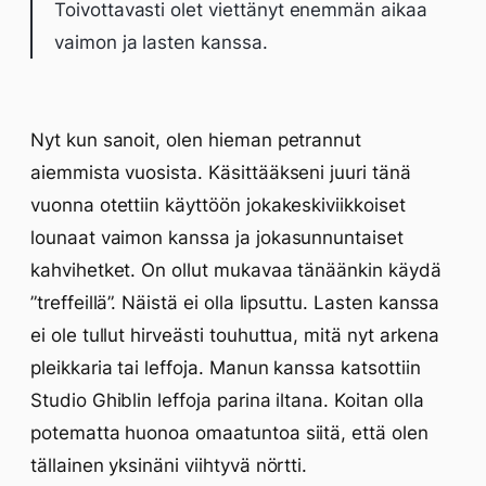
Toivottavasti olet viettänyt enemmän aikaa
vaimon ja lasten kanssa.
Nyt kun sanoit, olen hieman petrannut
aiemmista vuosista. Käsittääkseni juuri tänä
vuonna otettiin käyttöön jokakeskiviikkoiset
lounaat vaimon kanssa ja jokasunnuntaiset
kahvihetket. On ollut mukavaa tänäänkin käydä
”treffeillä”. Näistä ei olla lipsuttu. Lasten kanssa
ei ole tullut hirveästi touhuttua, mitä nyt arkena
pleikkaria tai leffoja. Manun kanssa katsottiin
Studio Ghiblin leffoja parina iltana. Koitan olla
potematta huonoa omaatuntoa siitä, että olen
tällainen yksinäni viihtyvä nörtti.