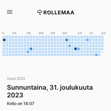
Siirry
suoraan
ROLLEMAA
sisältöön
DEC
JAN
FEB
MAR
APR
MAY
JUN
JUL
AUG
Vuosi 2023
Sunnuntaina, 31. joulukuuta
2023
Kello on 18:07