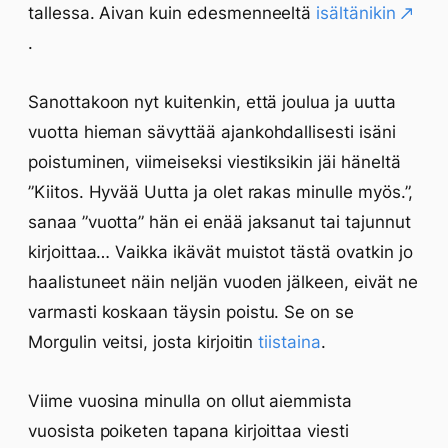
tallessa. Aivan kuin edesmenneeltä
isältänikin
.
Sanottakoon nyt kuitenkin, että joulua ja uutta
vuotta hieman sävyttää ajankohdallisesti isäni
poistuminen, viimeiseksi viestiksikin jäi häneltä
”Kiitos. Hyvää Uutta ja olet rakas minulle myös.”,
sanaa ”vuotta” hän ei enää jaksanut tai tajunnut
kirjoittaa… Vaikka ikävät muistot tästä ovatkin jo
haalistuneet näin neljän vuoden jälkeen, eivät ne
varmasti koskaan täysin poistu. Se on se
Morgulin veitsi, josta kirjoitin
tiistaina
.
Viime vuosina minulla on ollut aiemmista
vuosista poiketen tapana kirjoittaa viesti