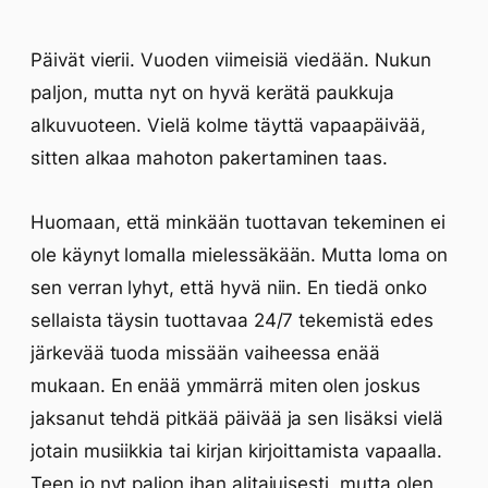
Päivät vierii. Vuoden viimeisiä viedään. Nukun
paljon, mutta nyt on hyvä kerätä paukkuja
alkuvuoteen. Vielä kolme täyttä vapaapäivää,
sitten alkaa mahoton pakertaminen taas.
Huomaan, että minkään tuottavan tekeminen ei
ole käynyt lomalla mielessäkään. Mutta loma on
sen verran lyhyt, että hyvä niin. En tiedä onko
sellaista täysin tuottavaa 24/7 tekemistä edes
järkevää tuoda missään vaiheessa enää
mukaan. En enää ymmärrä miten olen joskus
jaksanut tehdä pitkää päivää ja sen lisäksi vielä
jotain musiikkia tai kirjan kirjoittamista vapaalla.
Teen jo nyt paljon ihan alitajuisesti, mutta olen