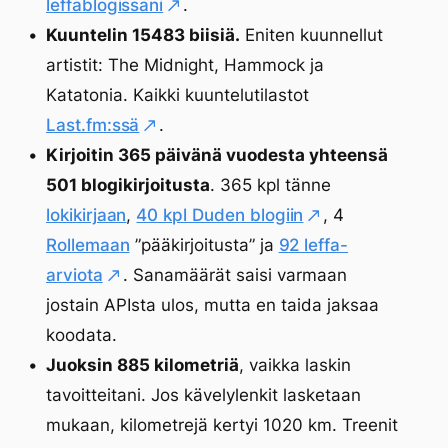
leffablogissani
.
Kuuntelin 15483 biisiä.
Eniten kuunnellut
artistit: The Midnight, Hammock ja
Katatonia. Kaikki kuuntelutilastot
Last.fm:ssä
.
Kirjoitin 365 päivänä vuodesta yhteensä
501 blogikirjoitusta
. 365 kpl tänne
lokikirjaan
,
40 kpl Duden blogiin
, 4
Rollemaan
”pääkirjoitusta” ja
92 leffa-
arviota
. Sanamäärät saisi varmaan
jostain APIsta ulos, mutta en taida jaksaa
koodata.
Juoksin 885 kilometriä
, vaikka laskin
tavoitteitani. Jos kävelylenkit lasketaan
mukaan, kilometrejä kertyi 1020 km. Treenit