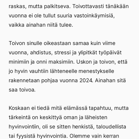
raskas, mutta palkitseva. Toivottavasti tänäkään
vuonna ei ole tullut suuria vastoinkäymisiä,
vaikka ainahan niitä tulee.
Toivon sinulle oikeastaan samaa kuin viime
vuonna, ahdistus, stressi ja ylipitkät työpäivät
minimiin ja onni maksimiin. Uskon ja toivon, että
jo hyvin vauhtiin lähteneelle menestykselle
rakennetaan pohjaa vuonna 2024. Ainahan sitä
saa toivoa.
Koskaan ei tiedä mitä elämässä tapahtuu, mutta
tärkeintä on keskittyä oman ja läheisten
hyvinvointiin, oli se sitten henkistä, taloudellista
tai fyysistä hyvinvointia. Olemme vain kerran