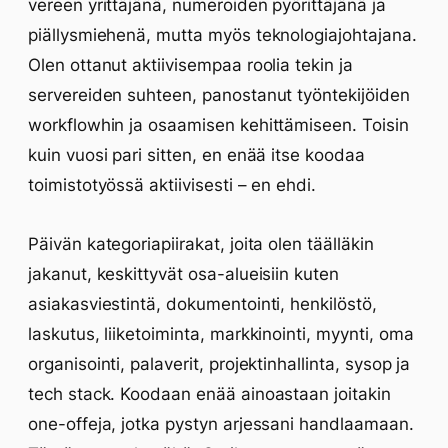
vereen yrittäjänä, numeroiden pyörittäjänä ja
piällysmiehenä, mutta myös teknologiajohtajana.
Olen ottanut aktiivisempaa roolia tekin ja
servereiden suhteen, panostanut työntekijöiden
workflowhin ja osaamisen kehittämiseen. Toisin
kuin vuosi pari sitten, en enää itse koodaa
toimistotyössä aktiivisesti – en ehdi.
Päivän kategoriapiirakat, joita olen täälläkin
jakanut, keskittyvät osa-alueisiin kuten
asiakasviestintä, dokumentointi, henkilöstö,
laskutus, liiketoiminta, markkinointi, myynti, oma
organisointi, palaverit, projektinhallinta, sysop ja
tech stack. Koodaan enää ainoastaan joitakin
one-offeja, jotka pystyn arjessani handlaamaan.