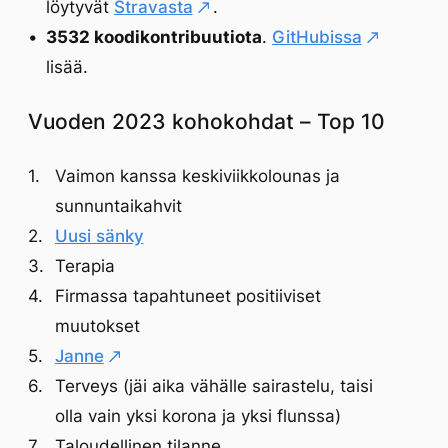
löytyvät
Stravasta
.
3532 koodikontribuutiota
.
GitHubissa
lisää.
Vuoden 2023 kohokohdat – Top 10
Vaimon kanssa keskiviikkolounas ja
sunnuntaikahvit
Uusi sänky
Terapia
Firmassa tapahtuneet positiiviset
muutokset
Janne
Terveys (jäi aika vähälle sairastelu, taisi
olla vain yksi korona ja yksi flunssa)
Taloudellinen tilanne