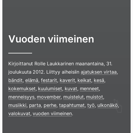
Vuoden viimeinen
Kirjoittanut
Rolle Laukkarinen
maanantaina, 31.
joulukuuta 2012
. Liittyy aiheisiin
ajatuksen virtaa
,
bändit
,
elämä
,
festarit
,
kaverit
,
keikat
,
kesä
,
kokemukset
,
kuulumiset
,
kuvat
,
menneet
,
menneisyys
,
movember
,
muistelut
,
muistot
,
Hyppää
musiikki
,
parta
,
perhe
,
tapahtumat
,
työ
,
ulkonäkö
,
sisältöö
valokuvat
,
vuoden viimeinen
.
pyyhkim
näyttöä