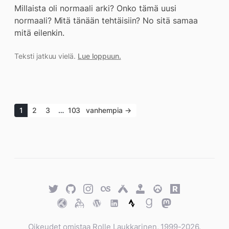
Millaista oli normaali arki? Onko tämä uusi
normaali? Mitä tänään tehtäisiin? No sitä samaa
mitä eilenkin.
Teksti jatkuu vielä.
Lue loppuun.
1
2
3
…
103
vanhempia →
Twitter
GitHub
Twitter
Last.fm
Untappd
Retro
Overwatch
Rawg.io
Achievements
Trakt
Keybase
WordPress
WordPress
Strava
Goodreads
Mastodon
Oikeudet omistaa Rolle Laukkarinen, 1999-2026.