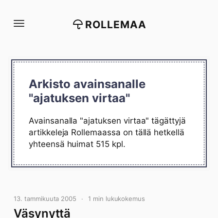
Siirry
suoraan
ROLLEMAA
sisältöön
Arkisto avainsanalle
"ajatuksen virtaa"
Avainsanalla "ajatuksen virtaa" tägättyjä
artikkeleja Rollemaassa on tällä hetkellä
yhteensä huimat 515 kpl.
13. tammikuuta 2005
1 min lukukokemus
Väsynyttä