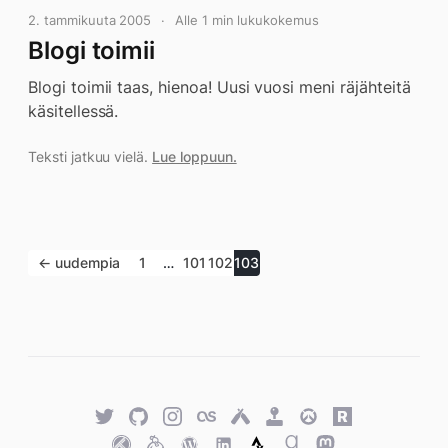
2. tammikuuta 2005
Alle 1 min lukukokemus
Blogi toimii
Blogi toimii taas, hienoa! Uusi vuosi meni räjähteitä
käsitellessä.
Teksti jatkuu vielä.
Lue loppuun.
← uudempia
1
…
101
102
103
Twitter
GitHub
Twitter
Last.fm
Untappd
Retro
Overwatch
Rawg.io
Achievements
Trakt
Keybase
WordPress
WordPress
Strava
Goodreads
Mastodon