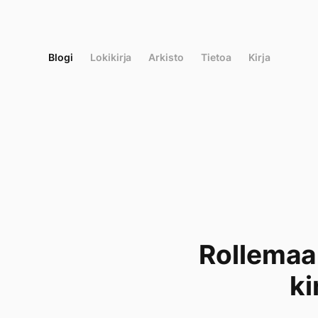
Siirry
suoraan
sisältöön
Blogi
Lokikirja
Arkisto
Tietoa
Kirja
Rollemaa 
ki