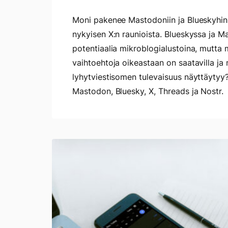
Moni pakenee Mastodoniin ja Blueskyhin 
nykyisen X:n raunioista. Blueskyssa ja 
potentiaalia mikroblogialustoina, mutta 
vaihtoehtoja oikeastaan on saatavilla ja 
lyhytviestisomen tulevaisuus näyttäytyy?
Mastodon, Bluesky, X, Threads ja Nostr.
TickTick
–
Tehtävälista
aikataulutettuna
viikkokalenteriin