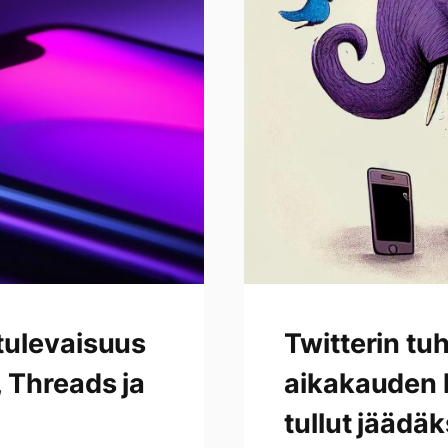
Mastodon
on
tullut
jäädäkseen
tulevaisuus
Twitterin tu
 Threads ja
aikakauden 
tullut jäädä