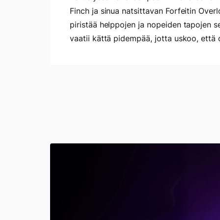
Finch ja sinua natsittavan Forfeitin Over
piristää helppojen ja nopeiden tapojen s
vaatii kättä pidempää, jotta uskoo, että o
Mikroblogisome
ja
sen
tulevaisuus
–
Mastodon,
Bluesky,