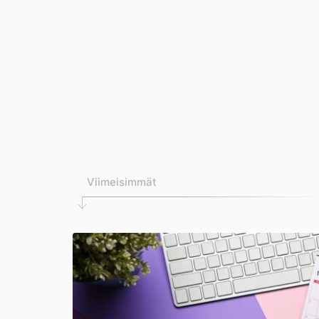
Viimeisimmät
Paras
epätyypillinen
Habit
Tracker