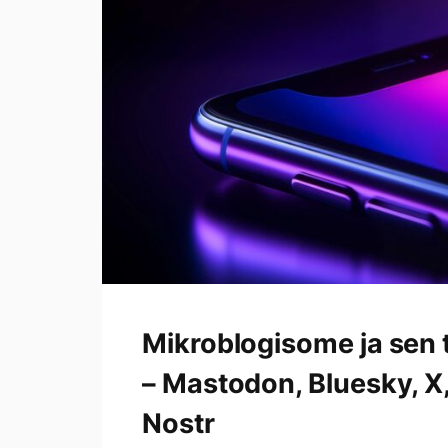
X,
Threads
ja
Nostr
Mikroblogisome ja sen 
– Mastodon, Bluesky, X,
Nostr