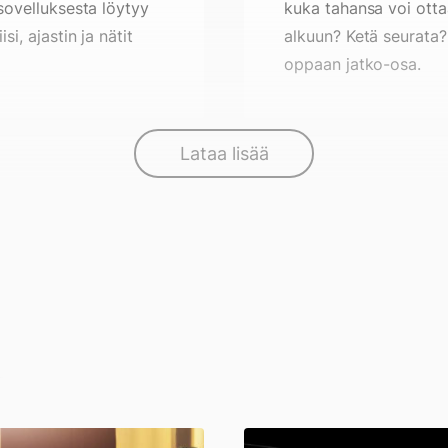
sovelluksesta löytyy
kuka tahansa voi otta
i, ajastin ja nätit
alkuun? Ketä seurata?
oppaan jatko-osa.
Lataa lisää
Järkyttävimmät