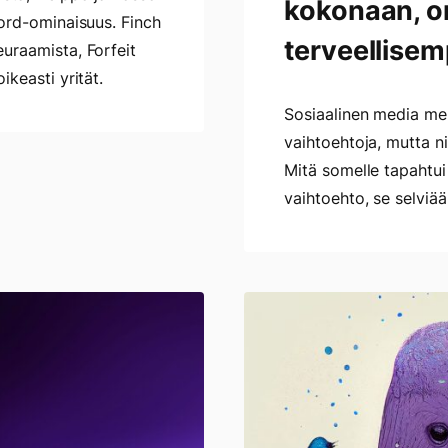
kokonaan, o
lord-ominaisuus. Finch
terveellisem
euraamista, Forfeit
ikeasti yrität.
Sosiaalinen media men
vaihtoehtoja, mutta nii
Mitä somelle tapahtui
vaihtoehto, se selviää
Twitterin
tuho
on
yhden
aikakauden
loppu
–