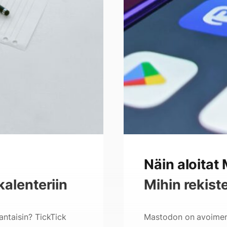
seurata?
Näin aloitat
kalenteriin
Mihin rekist
antaisin? TickTick
Mastodon on avoimen 