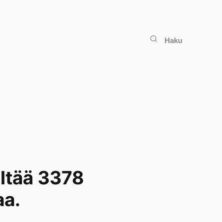
Haku
ältää 3378
aa.