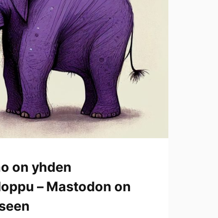
ho on yhden
loppu – Mastodon on
kseen