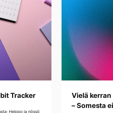
ei
tarvitse
lähteä
kokonaan,
on
olemassa
terveellisempi
vaihtoehto
bit Tracker
Vielä kerran
– Somesta ei
usta; Helppo ja nössö