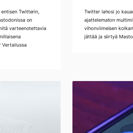
entisen Twitterin,
Twitter lahosi jo kau
Mastodonissa on
ajattelematon multimi
mitä varteenotettavia
vihonviimeisen kolkan
millaisena
jättää ja siirtyä Masto
 Vertailussa
Näin
aloitat
Mastodonin
käytön
–
Mihin
rekisteröityä,
ketä