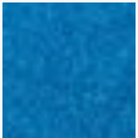
Siirry
suoraan
Rollemaa
sisältöön