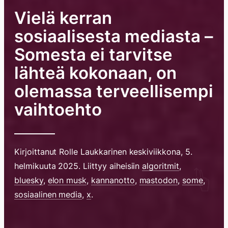
Vielä kerran
sosiaalisesta mediasta –
Somesta ei tarvitse
lähteä kokonaan, on
olemassa terveellisempi
vaihtoehto
Kirjoittanut
Rolle Laukkarinen
keskiviikkona, 5.
helmikuuta 2025
. Liittyy aiheisiin
algoritmit
,
bluesky
,
elon musk
,
kannanotto
,
mastodon
,
some
,
Hyppää
sosiaalinen media
,
x
.
sisältöö
pyyhkim