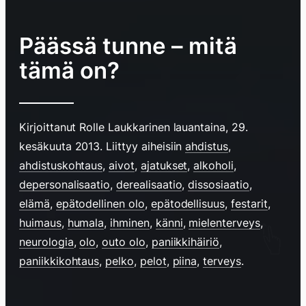
Päässä tunne – mitä
tämä on?
Kirjoittanut
Rolle Laukkarinen
lauantaina, 29.
kesäkuuta 2013
. Liittyy aiheisiin
ahdistus
,
ahdistuskohtaus
,
aivot
,
ajatukset
,
alkoholi
,
depersonalisaatio
,
derealisaatio
,
dissosiaatio
,
elämä
,
epätodellinen olo
,
epätodellisuus
,
festarit
,
huimaus
,
humala
,
ihminen
,
känni
,
mielenterveys
,
neurologia
,
olo
,
outo olo
,
paniikkihäiriö
,
paniikkikohtaus
,
pelko
,
pelot
,
piina
,
terveys
.
Hyppää
sisältöö