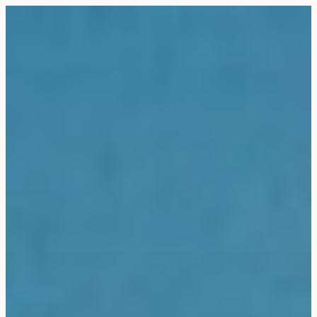
Siirry
suoraan
Rollemaa
sisältöön