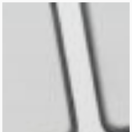
Siirry
suoraan
Rollemaa
sisältöön