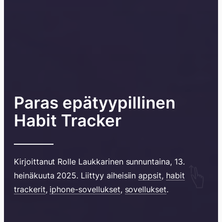
Paras epätyypillinen
Habit Tracker
Kirjoittanut
Rolle Laukkarinen
sunnuntaina, 13.
Hyppää
heinäkuuta 2025
. Liittyy aiheisiin
appsit
,
habit
sisältöö
trackerit
,
iphone-sovellukset
,
sovellukset
.
pyyhkim
näyttöä