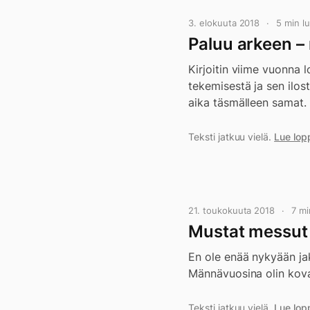
3. elokuuta 2018
5 min 
Paluu arkeen – 
Kirjoitin viime vuonna 
tekemisestä ja sen ilos
aika täsmälleen samat.
Teksti jatkuu vielä.
Lue lop
21. toukokuuta 2018
7 m
Mustat messut H
En ole enää nykyään jak
Männävuosina olin kovak
Teksti jatkuu vielä.
Lue lop