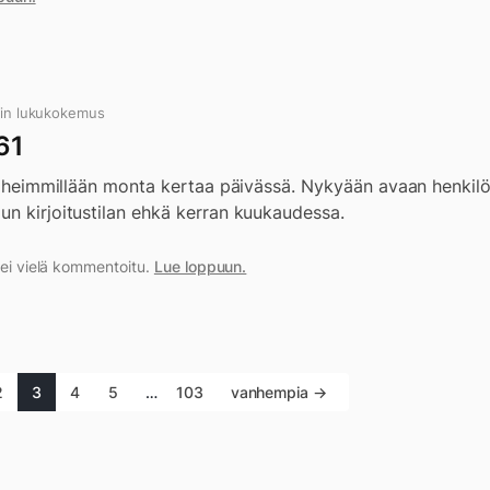
in lukukokemus
61
 tiheimmillään monta kertaa päivässä. Nykyään avaan henkilö
un kirjoitustilan ehkä kerran kuukaudessa.
a ei vielä kommentoitu.
Lue loppuun.
2
3
4
5
…
103
vanhempia →