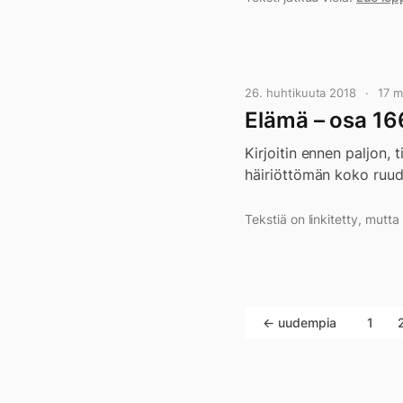
26. huhtikuuta 2018
17 m
Elämä – osa 16
Kirjoitin ennen paljon,
häiriöttömän koko ruud
Tekstiä on linkitetty, mutt
← uudempia
1