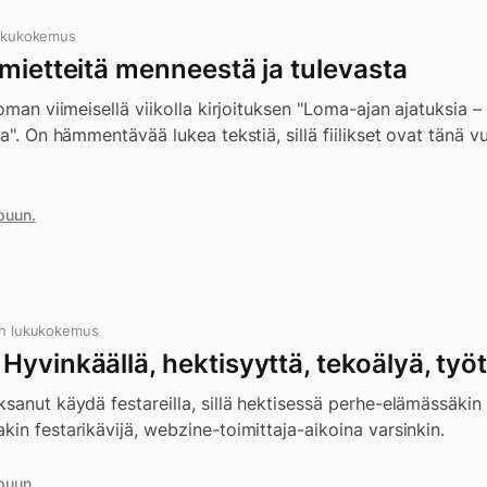
lukukokemus
mietteitä menneestä ja tulevasta
loman viimeisellä viikolla kirjoituksen "Loma-ajan ajatuksia 
ta". On hämmentävää lukea tekstiä, sillä fiilikset ovat tänä 
puun.
in lukukokemus
yvinkäällä, hektisyyttä, tekoälyä, työt
sanut käydä festareilla, sillä hektisessä perhe-elämässäkin 
in festarikävijä, webzine-toimittaja-aikoina varsinkin.
puun.