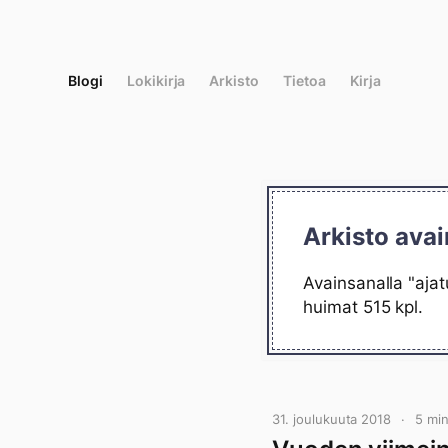
Siirry
suoraan
sisältöön
Blogi
Lokikirja
Arkisto
Tietoa
Kirja
Arkisto avai
Avainsanalla "ajat
huimat 515 kpl.
31. joulukuuta 2018
5 mi