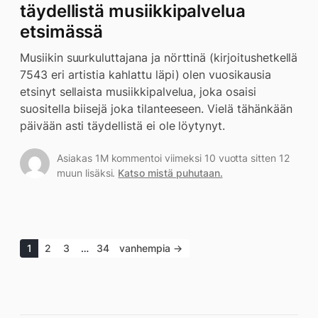
täydellistä musiikkipalvelua
etsimässä
Musiikin suurkuluttajana ja nörttinä (kirjoitushetkellä
7543 eri artistia kahlattu läpi) olen vuosikausia
etsinyt sellaista musiikkipalvelua, joka osaisi
suositella biisejä joka tilanteeseen. Vielä tähänkään
päivään asti täydellistä ei ole löytynyt.
Asiakas 1M kommentoi viimeksi 10 vuotta sitten 12
muun lisäksi.
Katso mistä puhutaan.
1
2
3
…
34
vanhempia →