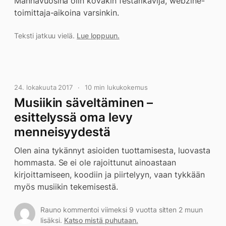
Männävuosina olin kovakin festarikävijä, webzine-
toimittaja-aikoina varsinkin.
Teksti jatkuu vielä.
Lue loppuun.
24. lokakuuta 2017
10 min lukukokemus
Musiikin säveltäminen –
esittelyssä oma levy
menneisyydestä
Olen aina tykännyt asioiden tuottamisesta, luovasta
hommasta. Se ei ole rajoittunut ainoastaan
kirjoittamiseen, koodiin ja piirtelyyn, vaan tykkään
myös musiikin tekemisestä.
Rauno kommentoi viimeksi 9 vuotta sitten 2 muun
lisäksi.
Katso mistä puhutaan.