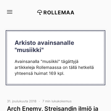
Siirry
suoraan
ROLLEMAA
sisältöön
Arkisto avainsanalle
"musiikki"
Avainsanalla "musiikki" tägättyjä
artikkeleja Rollemaassa on tällä hetkellä
yhteensä huimat 169 kpl.
31. joulukuuta 2018
7 min lukukokemus
Arch Enemy, Streisandin ilmiö ja