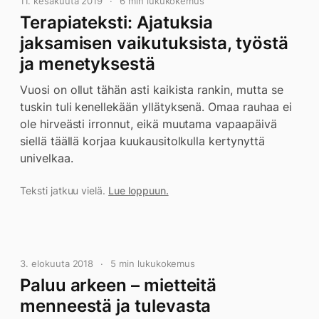
11. kesäkuuta 2019
6 min lukukokemus
Terapiateksti: Ajatuksia
jaksamisen vaikutuksista, työstä
ja menetyksestä
Vuosi on ollut tähän asti kaikista rankin, mutta se
tuskin tuli kenellekään yllätyksenä. Omaa rauhaa ei
ole hirveästi irronnut, eikä muutama vapaapäivä
siellä täällä korjaa kuukausitolkulla kertynyttä
univelkaa.
Teksti jatkuu vielä.
Lue loppuun.
3. elokuuta 2018
5 min lukukokemus
Paluu arkeen – mietteitä
menneestä ja tulevasta