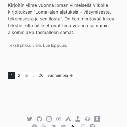
Kirjoitin viime vuonna loman viimeisellä viikolla
kirjoituksen "Loma-ajan ajatuksia – väsymisestä,
tekemisestä ja sen ilosta". On hämmentävää lukea
tekstiä, sillä fiilikset ovat tänä vuonna samoihin
aikoihin aika täsmälleen samat.
Teksti jatkuu vielä.
Lue loppuun.
1
2
3
…
26
vanhempia →
Twitter
GitHub
Twitter
Last.fm
Untappd
Retro
Overwatch
Rawg.io
Achievements
Trakt
Keybase
WordPress
WordPress
Strava
Goodreads
Mastodon