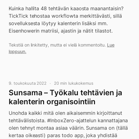
Kuinka hallita 48 tehtävän kaaosta maanantaisin?
TickTick tehostaa workflowta merkittävästi, sillä
sovelluksesta löytyy kalenterin lisäksi mm.
Eisenhowerin matriisi, ajastin ja nätit tilastot.
Tekstiä on linkitetty, mutta ei vielä kommentoitu.
Lue
loppuun.
9. toukokuuta 2022
20 min lukukokemus
Sunsama – Työkalu tehtävien ja
kalenterin organisointiin
Unohda kaikki mitä olen aikaisemmin kirjoittanut
tehtävälistoista. #InboxZero-ajattelun kannattajana
olen tehnyt montaa asiaa väärin. Sunsama on (tällä
kertaa oikeasti) paras todo app, joka yhdistää