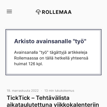
Siirry
suoraan
ROLLEMAA
sisältöön
Arkisto avainsanalle "työ"
Avainsanalla "työ" tägättyjä artikkeleja
Rollemaassa on tällä hetkellä yhteensä
huimat 126 kpl.
19. marraskuuta 2022
13 min lukukokemus
TickTick – Tehtävälista
aikataulutettuna viikkokalenteriin