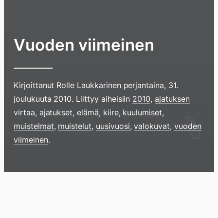
Vuoden viimeinen
Kirjoittanut
Rolle Laukkarinen
perjantaina, 31.
joulukuuta 2010
. Liittyy aiheisiin
2010
,
ajatuksen
virtaa
,
ajatukset
,
elämä
,
kiire
,
kuulumiset
,
Hyppää
muistelmat
,
muistelut
,
uusivuosi
,
valokuvat
,
vuoden
sisältöö
viimeinen
.
pyyhkim
näyttöä
sormell
Blogi
Lokikirja
Arkisto
Tietoa
Kirja
ylöspäi
tai