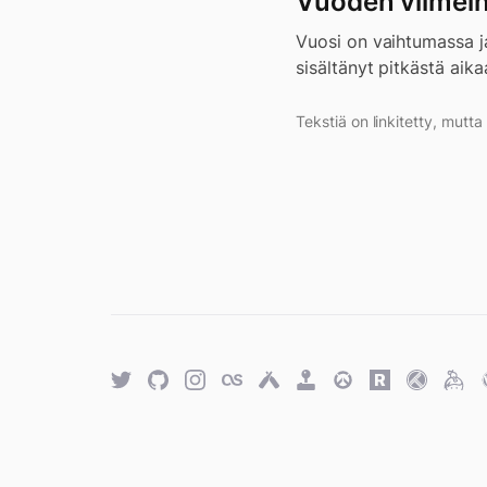
Vuoden viimei
Vuosi on vaihtumassa ja
sisältänyt pitkästä aika
Tekstiä on linkitetty, mutt
Twitter
GitHub
Twitter
Last.fm
Untappd
Retro
Overwatch
Rawg.io
Trakt
Keyb
Achievements