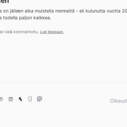
nen
 on jälleen aika muistella menneitä - eli kulunutta vuotta 
a todella paljon kaikkea.
a ei vielä kommentoitu.
Lue loppuun.
ase
WordPress
WordPress
Strava
Goodreads
Mastodon
Oikeud