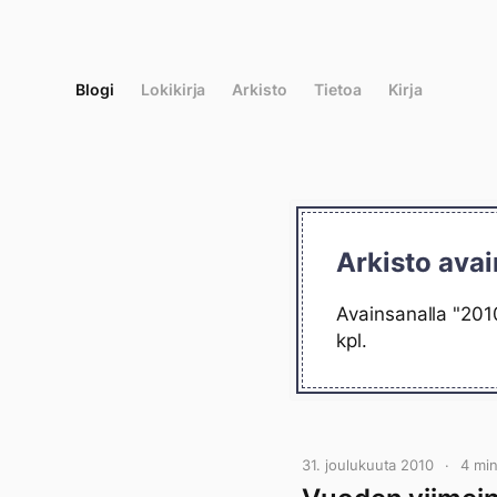
Siirry
suoraan
sisältöön
Blogi
Lokikirja
Arkisto
Tietoa
Kirja
Arkisto avai
Avainsanalla "2010
kpl.
31. joulukuuta 2010
4 mi