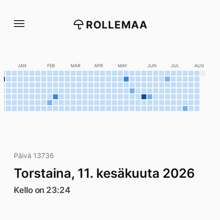
Siirry
suoraan
ROLLEMAA
sisältöön
C
JAN
FEB
MAR
APR
MAY
JUN
JUL
AUG
Päivä 13736
Torstaina, 11. kesäkuuta 2026
Kello on 23:24