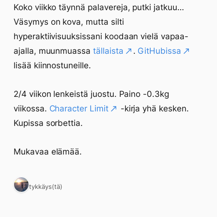
Koko viikko täynnä palavereja, putki jatkuu…
Väsymys on kova, mutta silti
hyperaktiivisuuksissani koodaan vielä vapaa-
ajalla, muunmuassa
tällaista
.
GitHubissa
lisää kiinnostuneille.
2/4 viikon lenkeistä juostu. Paino -0.3kg
viikossa.
Character Limit
-kirja yhä kesken.
Kupissa sorbettia.
Mukavaa elämää.
1 tykkäys(tä)