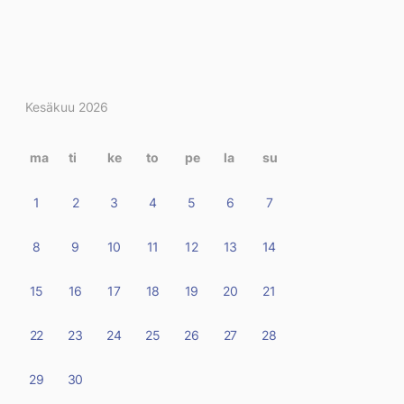
Kirjoitukset
Kesäkuu 2026
kalenterissa
ma
ti
ke
to
pe
la
su
1
2
3
4
5
6
7
8
9
10
11
12
13
14
15
16
17
18
19
20
21
22
23
24
25
26
27
28
29
30