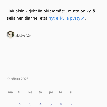
Haluaisin kirjoitella pidemmästi, mutta on kyllä
sellainen tilanne, että
nyt ei kyllä pysty
.
1 tykkäys(tä)
Kirjoitukset
Kesäkuu 2026
kalenterissa
ma
ti
ke
to
pe
la
su
1
2
3
4
5
6
7