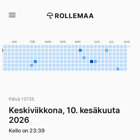
Siirry
suoraan
ROLLEMAA
sisältöön
C
JAN
FEB
MAR
APR
MAY
JUN
JUL
AUG
Päivä 13735
Keskiviikkona, 10. kesäkuuta
2026
Kello on 23:39