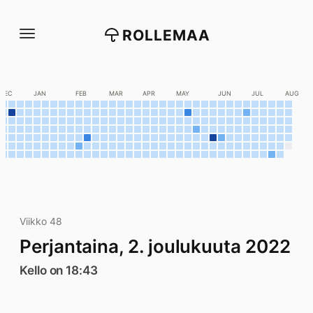
Siirry
suoraan
ROLLEMAA
sisältöön
DEC
JAN
FEB
MAR
APR
MAY
JUN
JUL
AUG
Viikko 48
Perjantaina, 2. joulukuuta 2022
Kello on 18:43