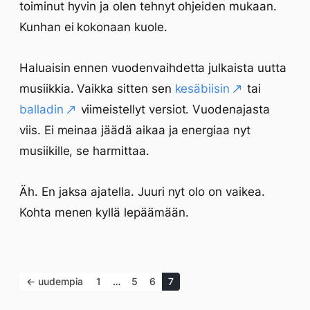
toiminut hyvin ja olen tehnyt ohjeiden mukaan.
Kunhan ei kokonaan kuole.
Haluaisin ennen vuodenvaihdetta julkaista uutta
musiikkia. Vaikka sitten sen
kesäbiisin
tai
balladin
viimeistellyt versiot. Vuodenajasta
viis. Ei meinaa jäädä aikaa ja energiaa nyt
musiikille, se harmittaa.
Äh. En jaksa ajatella. Juuri nyt olo on vaikea.
Kohta menen kyllä lepäämään.
← uudempia
1
…
5
6
7