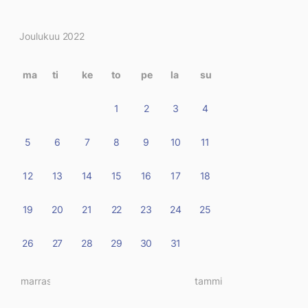
Kirjoitukset
Joulukuu 2022
kalenterissa
ma
ti
ke
to
pe
la
su
1
2
3
4
5
6
7
8
9
10
11
12
13
14
15
16
17
18
19
20
21
22
23
24
25
26
27
28
29
30
31
« marras
tammi »