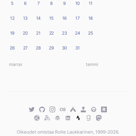
5
6
7
8
9
10
11
12
13
14
15
16
17
18
19
20
21
22
23
24
25
26
27
28
29
30
31
« marras
tammi »
Twitter
GitHub
Twitter
Last.fm
Untappd
Retro
Overwatch
Rawg.io
Achievements
Trakt
Keybase
WordPress
WordPress
Strava
Goodreads
Mastodon
Oikeudet omistaa Rolle Laukkarinen, 1999-2026.