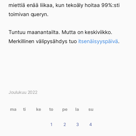
miettiä enää liikaa, kun tekoäly hoitaa 99%:sti
toimivan queryn.
Tuntuu maanantailta. Mutta on keskiviikko.
Merkillinen välipysähdys tuo
itsenäisyyspäivä
.
Kirjoitukset
Joulukuu 2022
kalenterissa
ma
ti
ke
to
pe
la
su
1
2
3
4