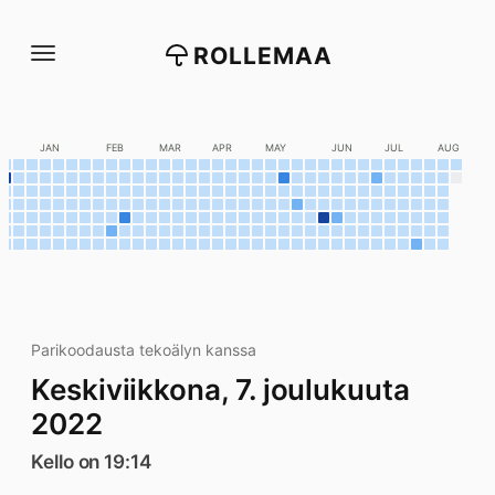
Siirry
suoraan
ROLLEMAA
sisältöön
C
JAN
FEB
MAR
APR
MAY
JUN
JUL
AUG
Parikoodausta tekoälyn kanssa
Keskiviikkona, 7. joulukuuta
2022
Kello on 19:14