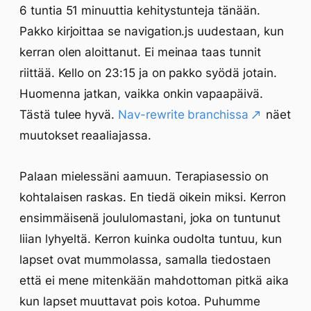
6 tuntia 51 minuuttia kehitystunteja tänään.
Pakko kirjoittaa se navigation.js uudestaan, kun
kerran olen aloittanut. Ei meinaa taas tunnit
riittää. Kello on 23:15 ja on pakko syödä jotain.
Huomenna jatkan, vaikka onkin vapaapäivä.
Tästä tulee hyvä.
Nav-rewrite branchissa
näet
muutokset reaaliajassa.
Palaan mielessäni aamuun. Terapiasessio on
kohtalaisen raskas. En tiedä oikein miksi. Kerron
ensimmäisenä joululomastani, joka on tuntunut
liian lyhyeltä. Kerron kuinka oudolta tuntuu, kun
lapset ovat mummolassa, samalla tiedostaen
että ei mene mitenkään mahdottoman pitkä aika
kun lapset muuttavat pois kotoa. Puhumme