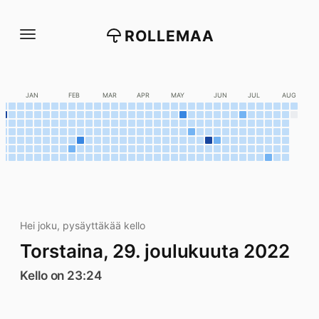
Siirry
suoraan
ROLLEMAA
sisältöön
C
JAN
FEB
MAR
APR
MAY
JUN
JUL
AUG
Hei joku, pysäyttäkää kello
Torstaina, 29. joulukuuta 2022
Kello on 23:24