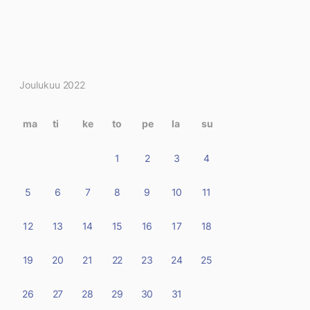
Kirjoitukset
Joulukuu 2022
kalenterissa
ma
ti
ke
to
pe
la
su
1
2
3
4
5
6
7
8
9
10
11
12
13
14
15
16
17
18
19
20
21
22
23
24
25
26
27
28
29
30
31