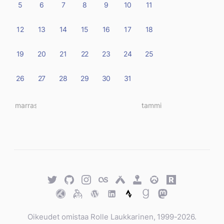
5
6
7
8
9
10
11
12
13
14
15
16
17
18
19
20
21
22
23
24
25
26
27
28
29
30
31
« marras
tammi »
Twitter
GitHub
Twitter
Last.fm
Untappd
Retro
Overwatch
Rawg.io
Achievements
Trakt
Keybase
WordPress
WordPress
Strava
Goodreads
Mastodon
Oikeudet omistaa Rolle Laukkarinen, 1999-2026.