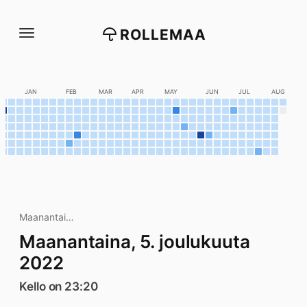
Siirry
suoraan
ROLLEMAA
sisältöön
C
JAN
FEB
MAR
APR
MAY
JUN
JUL
AUG
Maanantai…
Maanantaina, 5. joulukuuta
2022
Kello on 23:20