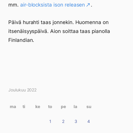
mm.
air-blocksista ison releasen
.
Päivä hurahti taas jonnekin. Huomenna on
itsenäisyyspäivä. Aion soittaa taas pianolla
Finlandian.
Kirjoitukset
Joulukuu 2022
kalenterissa
ma
ti
ke
to
pe
la
su
1
2
3
4