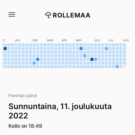
Siirry
suoraan
ROLLEMAA
sisältöön
DEC
JAN
FEB
MAR
APR
MAY
JUN
JUL
AUG
Parempi päivä
Sunnuntaina, 11. joulukuuta
2022
Kello on 18:49