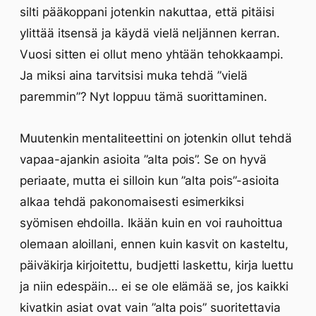
silti pääkoppani jotenkin nakuttaa, että pitäisi
ylittää itsensä ja käydä vielä neljännen kerran.
Vuosi sitten ei ollut meno yhtään tehokkaampi.
Ja miksi aina tarvitsisi muka tehdä ”vielä
paremmin”? Nyt loppuu tämä suorittaminen.
Muutenkin mentaliteettini on jotenkin ollut tehdä
vapaa-ajankin asioita ”alta pois”. Se on hyvä
periaate, mutta ei silloin kun ”alta pois”-asioita
alkaa tehdä pakonomaisesti esimerkiksi
syömisen ehdoilla. Ikään kuin en voi rauhoittua
olemaan aloillani, ennen kuin kasvit on kasteltu,
päiväkirja kirjoitettu, budjetti laskettu, kirja luettu
ja niin edespäin… ei se ole elämää se, jos kaikki
kivatkin asiat ovat vain ”alta pois” suoritettavia