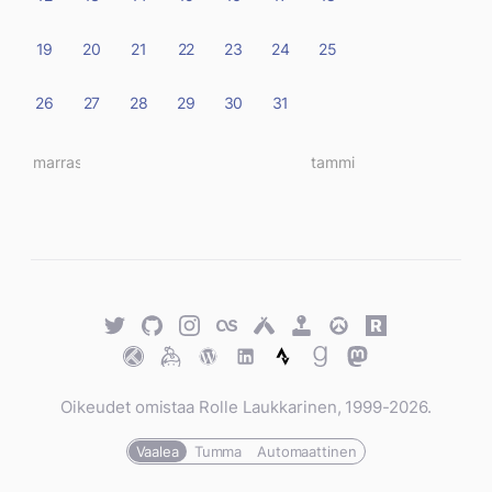
19
20
21
22
23
24
25
26
27
28
29
30
31
« marras
tammi »
Twitter
GitHub
Twitter
Last.fm
Untappd
Retro
Overwatch
Rawg.io
Achievements
Trakt
Keybase
WordPress
WordPress
Strava
Goodreads
Mastodon
Oikeudet omistaa Rolle Laukkarinen, 1999-2026.
Vaalea
Tumma
Automaattinen