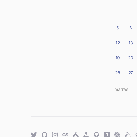
5
6
12
13
19
20
26
27
« marras
Twitter
GitHub
Twitter
Last.fm
Untappd
Retro
Overwatch
Rawg.io
Trakt
Keyb