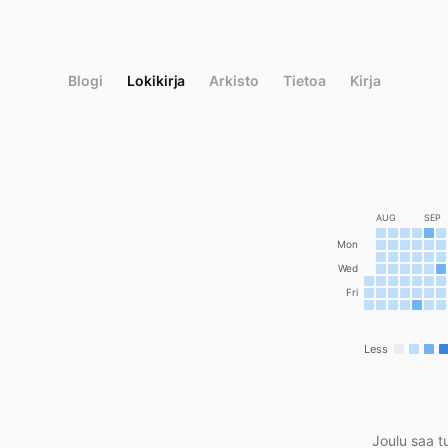
Siirry
suoraan
sisältöön
Blogi
Lokikirja
Arkisto
Tietoa
Kirja
AUG
SEP
Mon
Wed
Fri
Less
Joulu saa tu