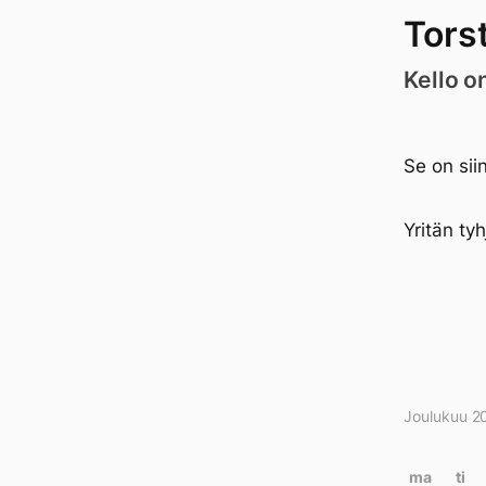
Tors
Kello o
Se on siin
Yritän ty
Joulukuu 2
Kirjo
kalen
ma
ti