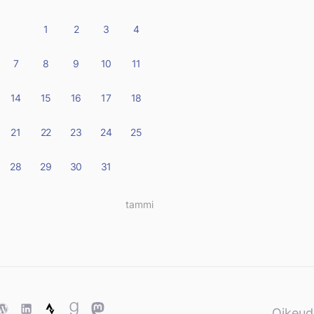
1
2
3
4
7
8
9
10
11
14
15
16
17
18
21
22
23
24
25
28
29
30
31
tammi »
ase
WordPress
WordPress
Strava
Goodreads
Mastodon
Oikeud