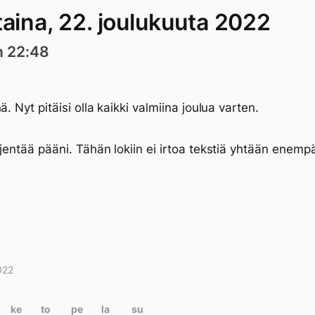
taina, 22. joulukuuta 2022
n 22:48
ä. Nyt pitäisi olla kaikki valmiina joulua varten.
hjentää pääni. Tähän lokiin ei irtoa tekstiä yhtään enempä
022
itukset
terissa
ke
to
pe
la
su