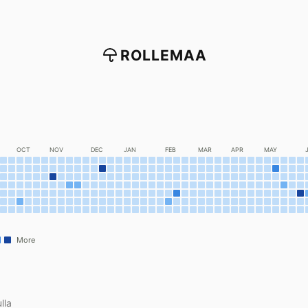
ROLLEMAA
OCT
NOV
DEC
JAN
FEB
MAR
APR
MAY
More
lla