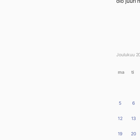
olo juuri 
Joulukuu 2
Kirjo
kalen
ma
ti
5
6
12
13
19
20