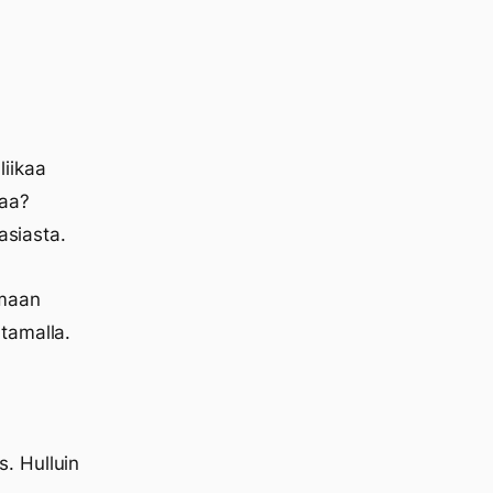
liikaa
maa?
asiasta.
rmaan
tamalla.
. Hulluin