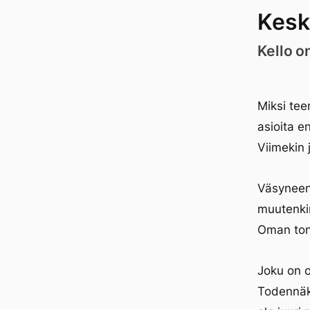
Kesk
Kello o
Miksi teen
asioita e
Viimekin 
Väsyneenä
muutenkin
Oman tont
Joku on o
Todennäkö