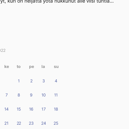
nyt, kun on neljättä yötä nukkunut alle viisi tuntia…
022
itukset
terissa
ke
to
pe
la
su
1
2
3
4
7
8
9
10
11
14
15
16
17
18
21
22
23
24
25