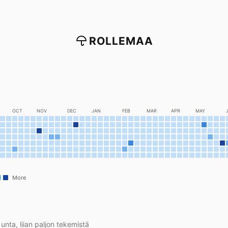
ROLLEMAA
OCT
NOV
DEC
JAN
FEB
MAR
APR
MAY
More
unta, liian paljon tekemistä