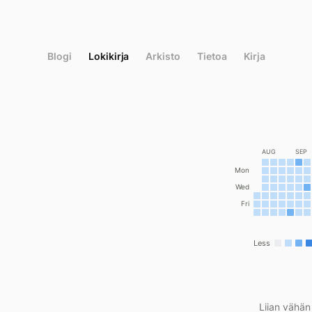
Siirry
suoraan
sisältöön
Blogi
Lokikirja
Arkisto
Tietoa
Kirja
AUG
SEP
Mon
Wed
Fri
Less
Liian vähän 