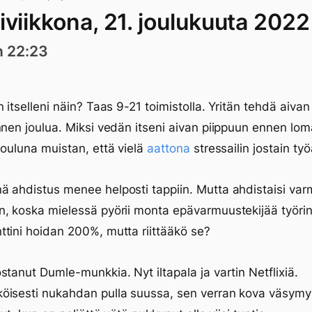
iviikkona, 21. joulukuuta 2022
n 22:23
 itselleni näin? Taas 9-21 toimistolla. Yritän tehdä aivan 
nnen joulua. Miksi vedän itseni aivan piippuun ennen lo
jouluna muistan, että vielä
aattona
stressailin jostain työ
 ahdistus menee helposti tappiin. Mutta ahdistaisi va
, koska mielessä pyörii monta epävarmuustekijää työrin
tini hoidan 200%, mutta riittääkö se?
stanut Dumle-munkkia. Nyt iltapala ja vartin Netflixiä.
isesti nukahdan pulla suussa, sen verran kova väsymys