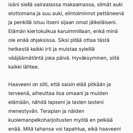
isäni siellä sairaalassa makaamassa, silmät auki
elottomana ja suu auki, elintoiminnot pettäneenä
ja penkillä istuu itseni sijaan omat jälkeläiseni.
Elämän kiertokulkua karuimmillaan, enkä minä
ole enää ohjaksissa. Siksi pitää ottaa tästä
hetkestä kaikki irti ja muistaa syleillä
vääjäämätöntä joka päivä. Hyväksyminen, siitä
kaikki lähtee.
Haaveeni on silti, että saisin elää pitkään ja
terveenä, aiheuttaa iloa omaani ja muiden
elämään, nähdä lapseni ja lasten lasteni
menestyvän. Terapian ja näiden
kuolemanpelkoharjoitusten myötä en pelkää
enää. Mitä tahansa voi tapahtua, eikä haaveeni