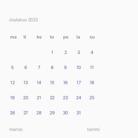
Kirjoitukset
Joulukuu 2022
kalenterissa
ma
ti
ke
to
pe
la
su
1
2
3
4
5
6
7
8
9
10
11
12
13
14
15
16
17
18
19
20
21
22
23
24
25
26
27
28
29
30
31
« marras
tammi »