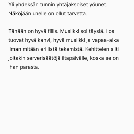
Yli yhdeksän tunnin yhtäjaksoiset yöunet.
Näköjään unelle on ollut tarvetta.
Tänään on hyvä fiilis. Musiikki soi täysiä. Iloa
tuovat hyvä kahvi, hyvä musiikki ja vapaa-aika
ilman mitään erillistä tekemistä. Kehittelen silti
joitakin serverisäätöjä iltapäivälle, koska se on
ihan parasta.