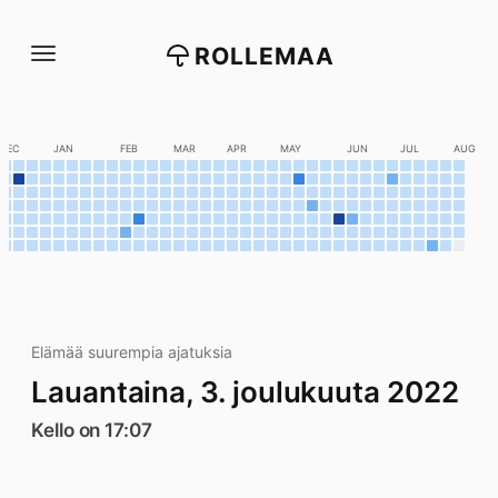
Siirry
suoraan
ROLLEMAA
sisältöön
DEC
JAN
FEB
MAR
APR
MAY
JUN
JUL
AUG
Elämää suurempia ajatuksia
Lauantaina, 3. joulukuuta 2022
Kello on 17:07