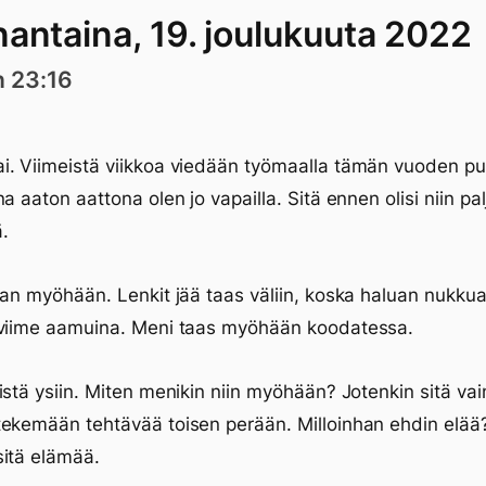
antaina, 19. joulukuuta 2022
n 23:16
. Viimeistä viikkoa viedään työmaalla tämän vuoden puo
na aaton aattona olen jo vapailla. Sitä ennen olisi niin pa
.
ian myöhään. Lenkit jää taas väliin, koska haluan nukkua.
 viime aamuina. Meni taas myöhään koodatessa.
istä ysiin. Miten menikin niin myöhään? Jotenkin sitä vai
ekemään tehtävää toisen perään. Milloinhan ehdin elää
itä elämää.