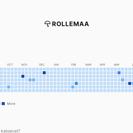
ROLLEMAA
OCT
NOV
DEC
JAN
FEB
MAR
APR
MAY
More
t katoavat?