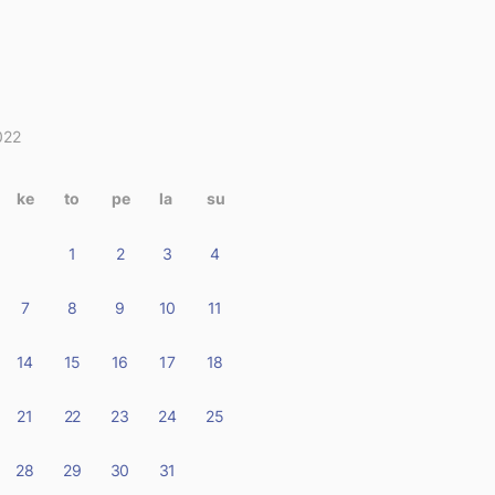
022
itukset
terissa
ke
to
pe
la
su
1
2
3
4
7
8
9
10
11
14
15
16
17
18
21
22
23
24
25
28
29
30
31