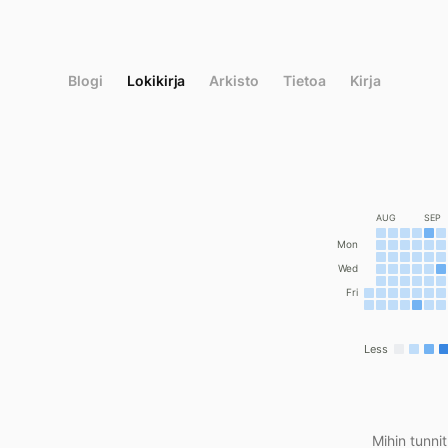
Siirry
suoraan
sisältöön
Blogi
Lokikirja
Arkisto
Tietoa
Kirja
AUG
SEP
Mon
Wed
Fri
Less
Mihin tunni