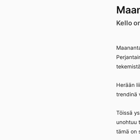
Maan
Kello o
Maanantai
Perjantai
tekemistä
Herään li
trendinä
Töissä ys
unohtuu t
tämä on s