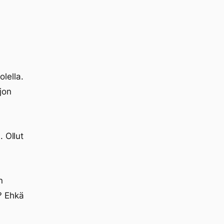
lella.
ljon
 Ollut
n
? Ehkä