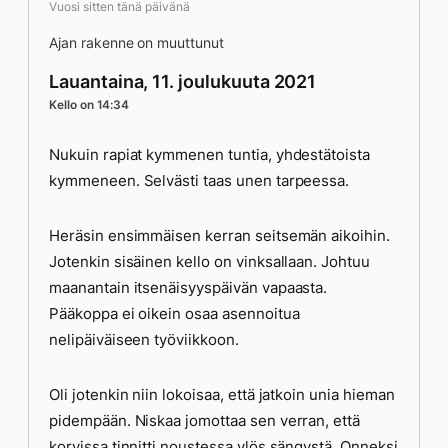
Vuosi sitten tänä päivänä
Ajan rakenne on muuttunut
Lauantaina, 11. joulukuuta 2021
Kello on 14:34
Nukuin rapiat kymmenen tuntia, yhdestätoista
kymmeneen. Selvästi taas unen tarpeessa.
Heräsin ensimmäisen kerran seitsemän aikoihin.
Jotenkin sisäinen kello on vinksallaan. Johtuu
maanantain itsenäisyyspäivän vapaasta.
Pääkoppa ei oikein osaa asennoitua
nelipäiväiseen työviikkoon.
Oli jotenkin niin lokoisaa, että jatkoin unia hieman
pidempään. Niskaa jomottaa sen verran, että
korvissa tinnitti noustessa ylös sängystä. Onneksi