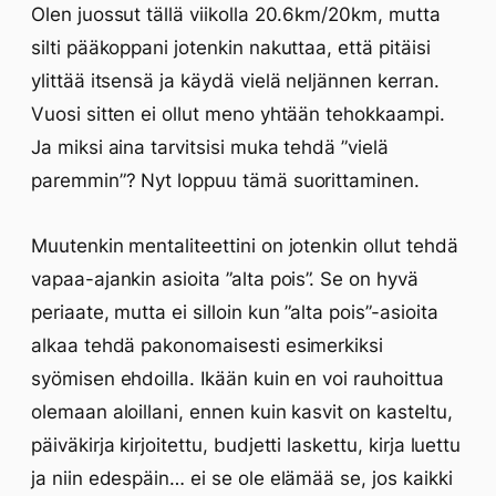
Olen juossut tällä viikolla 20.6km/20km, mutta
silti pääkoppani jotenkin nakuttaa, että pitäisi
ylittää itsensä ja käydä vielä neljännen kerran.
Vuosi sitten ei ollut meno yhtään tehokkaampi.
Ja miksi aina tarvitsisi muka tehdä ”vielä
paremmin”? Nyt loppuu tämä suorittaminen.
Muutenkin mentaliteettini on jotenkin ollut tehdä
vapaa-ajankin asioita ”alta pois”. Se on hyvä
periaate, mutta ei silloin kun ”alta pois”-asioita
alkaa tehdä pakonomaisesti esimerkiksi
syömisen ehdoilla. Ikään kuin en voi rauhoittua
olemaan aloillani, ennen kuin kasvit on kasteltu,
päiväkirja kirjoitettu, budjetti laskettu, kirja luettu
ja niin edespäin… ei se ole elämää se, jos kaikki