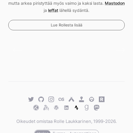
mutta arkea piristyttää myös vaimo ja kaksi lasta.
Mastodon
ja
leffat
lähellä sydäntä.
Lue Rollesta lisää
Twitter
GitHub
Twitter
Last.fm
Untappd
Retro
Overwatch
Rawg.io
Achievements
Trakt
Keybase
WordPress
WordPress
Strava
Goodreads
Mastodon
Oikeudet omistaa Rolle Laukkarinen, 1999-2026.