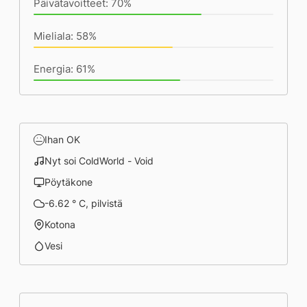
Päivätavoitteet: 70%
Mieliala: 58%
Energia: 61%
Ihan OK
Nyt soi ColdWorld - Void
Pöytäkone
-6.62 ° C, pilvistä
Kotona
Vesi