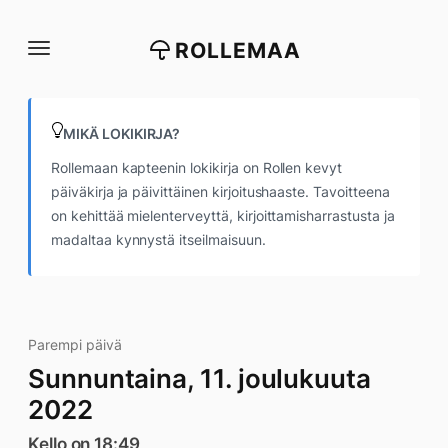
Siirry
suoraan
ROLLEMAA
sisältöön
MIKÄ LOKIKIRJA?
Rollemaan kapteenin lokikirja on Rollen kevyt
päiväkirja ja päivittäinen kirjoitushaaste. Tavoitteena
on kehittää mielenterveyttä, kirjoittamisharrastusta ja
madaltaa kynnystä itseilmaisuun.
Parempi päivä
Sunnuntaina, 11. joulukuuta
2022
Kello on 18:49