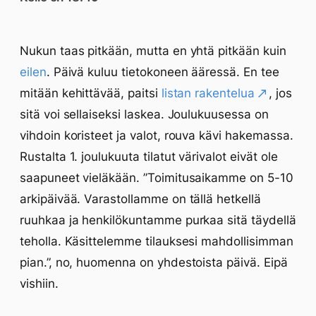
Nukun taas pitkään, mutta en yhtä pitkään kuin
eilen
. Päivä kuluu tietokoneen ääressä. En tee
mitään kehittävää, paitsi
listan rakentelua
, jos
sitä voi sellaiseksi laskea. Joulukuusessa on
vihdoin koristeet ja valot, rouva kävi hakemassa.
Rustalta 1. joulukuuta tilatut värivalot eivät ole
saapuneet vieläkään. ”Toimitusaikamme on 5-10
arkipäivää. Varastollamme on tällä hetkellä
ruuhkaa ja henkilökuntamme purkaa sitä täydellä
teholla. Käsittelemme tilauksesi mahdollisimman
pian.”, no, huomenna on yhdestoista päivä. Eipä
vishiin.