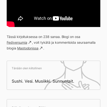
Tässä kirjoituksessa on 238 sanaa. Blogi on osa
Fediversumia
, voit tykätä ja kommentoida seuraamalla
blogia
Mastodonissa
.
Tänään olen kiitollinen
Sushi. Vesi. Musiikki. Sunnuntait.
Päivän saavutukset kirjoittamishetkeen
(18:49) mennessä