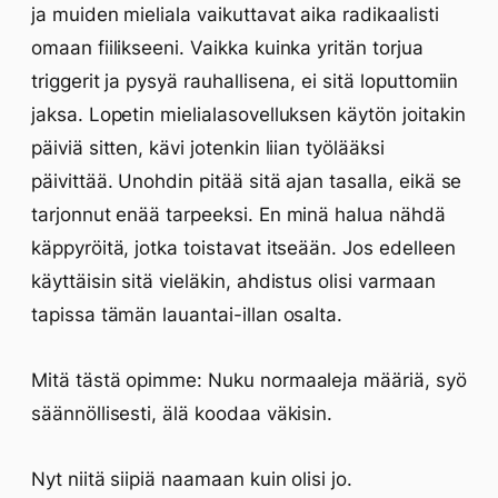
ja muiden mieliala vaikuttavat aika radikaalisti
omaan fiilikseeni. Vaikka kuinka yritän torjua
triggerit ja pysyä rauhallisena, ei sitä loputtomiin
jaksa. Lopetin mielialasovelluksen käytön joitakin
päiviä sitten, kävi jotenkin liian työlääksi
päivittää. Unohdin pitää sitä ajan tasalla, eikä se
tarjonnut enää tarpeeksi. En minä halua nähdä
käppyröitä, jotka toistavat itseään. Jos edelleen
käyttäisin sitä vieläkin, ahdistus olisi varmaan
tapissa tämän lauantai-illan osalta.
Mitä tästä opimme: Nuku normaaleja määriä, syö
säännöllisesti, älä koodaa väkisin.
Nyt niitä siipiä naamaan kuin olisi jo.