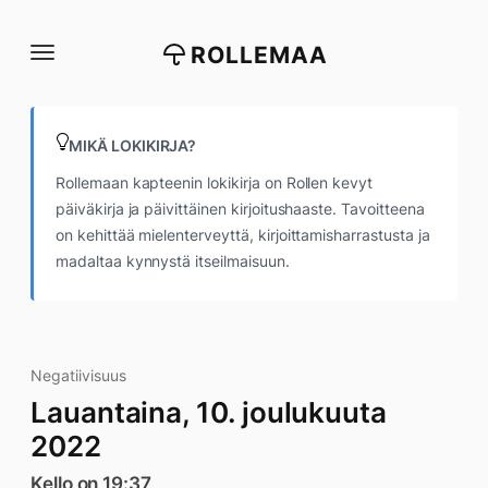
Siirry
suoraan
ROLLEMAA
sisältöön
MIKÄ LOKIKIRJA?
Rollemaan kapteenin lokikirja on Rollen kevyt
päiväkirja ja päivittäinen kirjoitushaaste. Tavoitteena
on kehittää mielenterveyttä, kirjoittamisharrastusta ja
madaltaa kynnystä itseilmaisuun.
Negatiivisuus
Lauantaina, 10. joulukuuta
2022
Kello on 19:37