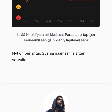
Lisää Habitifysta artikkelissa:
Paras app tapojen
seuraamiseen (ja niiden ylläpitämiseen)
Nyt on perjantai. Sushia naamaan ja sitten
servulle…