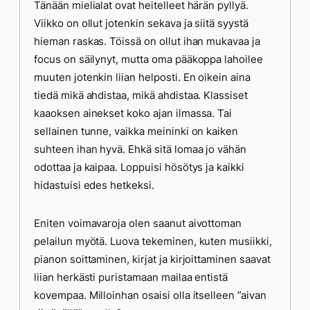
Tänään mielialat ovat heitelleet härän pyllyä.
Viikko on ollut jotenkin sekava ja siitä syystä
hieman raskas. Töissä on ollut ihan mukavaa ja
focus on säilynyt, mutta oma pääkoppa lahoilee
muuten jotenkin liian helposti. En oikein aina
tiedä mikä ahdistaa, mikä ahdistaa. Klassiset
kaaoksen ainekset koko ajan ilmassa. Tai
sellainen tunne, vaikka meininki on kaiken
suhteen ihan hyvä. Ehkä sitä lomaa jo vähän
odottaa ja kaipaa. Loppuisi hösötys ja kaikki
hidastuisi edes hetkeksi.
Eniten voimavaroja olen saanut aivottoman
pelailun myötä. Luova tekeminen, kuten musiikki,
pianon soittaminen, kirjat ja kirjoittaminen saavat
liian herkästi puristamaan mailaa entistä
kovempaa. Milloinhan osaisi olla itselleen ”aivan