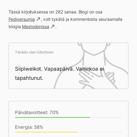
Tässä kirjoituksessa on 292 sanaa. Blogi on osa
Fediversumia
, voit tykätä ja kommentoida seuraamalla
blogia
Mastodonissa
.
Tänään olen kiitollinen
Siipiweikot. Vapaapäivä. Vahinkoa ei
tapahtunut.
Päivän saavutukset kirjoittamishetkeen
(19:37) mennessä
Päivätavoitteet: 70%
Energia: 58%