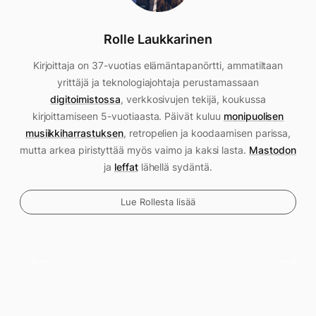
Rolle Laukkarinen
Kirjoittaja on 37-vuotias elämäntapanörtti, ammatiltaan
yrittäjä ja teknologiajohtaja perustamassaan
digitoimistossa
, verkkosivujen tekijä, koukussa
kirjoittamiseen 5-vuotiaasta. Päivät kuluu
monipuolisen
musiikkiharrastuksen
, retropelien ja koodaamisen parissa,
mutta arkea piristyttää myös vaimo ja kaksi lasta.
Mastodon
ja
leffat
lähellä sydäntä.
Lue Rollesta lisää