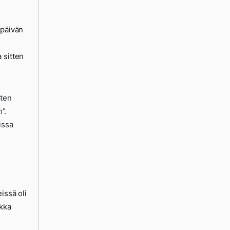
öpäivän
 sitten
uten
”.
issa
issä oli
ikka