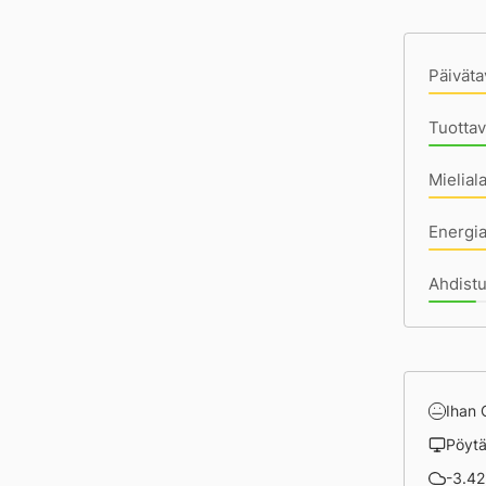
Pä
Päiväta
Tuottav
Mielial
Energi
Ahdistu
Ihan
Pöyt
-3.42 