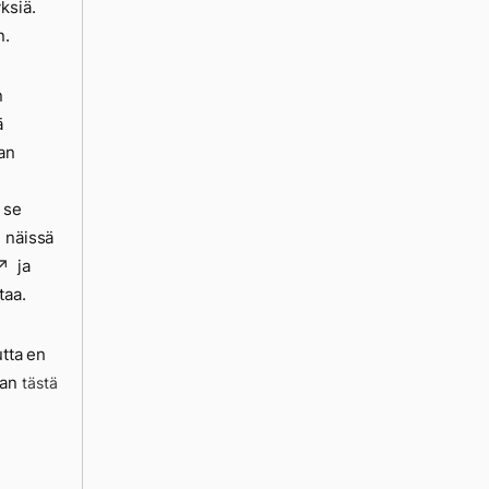
ksiä.
n.
n
ä
aan
 se
n näissä
ja
taa.
utta en
aan
tästä