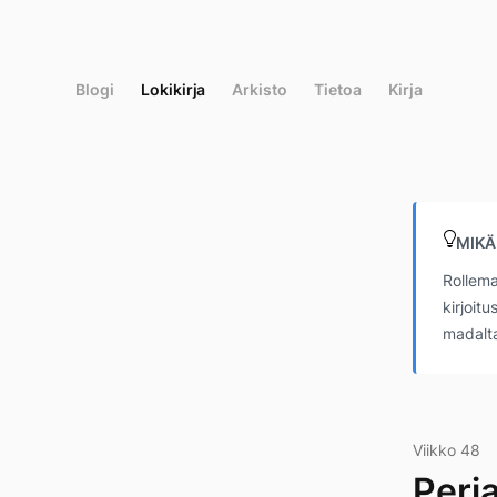
Siirry
suoraan
sisältöön
Blogi
Lokikirja
Arkisto
Tietoa
Kirja
MIKÄ
Rollema
kirjoit
madalta
Viikko 48
Perj