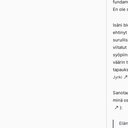
fundame
En ole 
Isäni b
ehtinyt 
surulli
viitatut
syöpiin
väärin 
tapauks
Jyrki
Sanotaa
minä os
):
Eläm