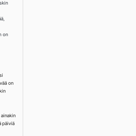
skin
ää,
n on
si
ivää on
kin
 ainakin
ä päiviä