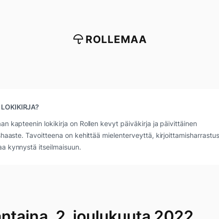
ROLLEMAA
 LOKIKIRJA?
an kapteenin lokikirja on Rollen kevyt päiväkirja ja päivittäinen
ushaaste. Tavoitteena on kehittää mielenterveyttä, kirjoittamisharrastus
a kynnystä itseilmaisuun.
antaina, 2. joulukuuta 2022