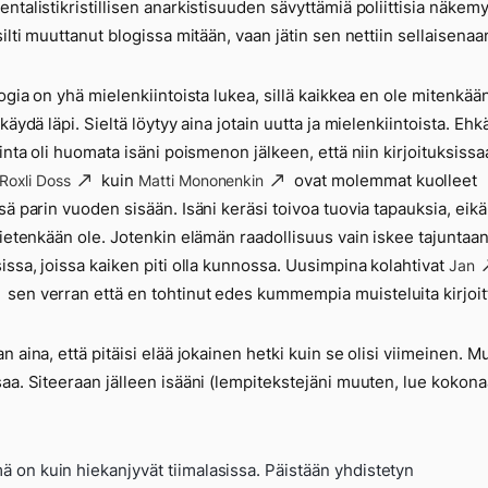
ntalistikristillisen anarkistisuuden sävyttämiä poliittisia näkemy
silti muuttanut blogissa mitään, vaan jätin sen nettiin sellaisenaa
logia on yhä mielenkiintoista lukea, sillä kaikkea en ole mitenkää
käydä läpi. Sieltä löytyy aina jotain uutta ja mielenkiintoista. Ehk
sinta oli huomata isäni poismenon jälkeen, että niin kirjoituksiss
kuin
ovat molemmat kuolleet
Roxli Doss
Matti Mononenkin
sä parin vuoden sisään. Isäni keräsi toivoa tuovia tapauksia, eikä
tietenkään ole. Jotenkin elämän raadollisuus vain iskee tajuntaa
issa, joissa kaiken piti olla kunnossa. Uusimpina kolahtivat
Jan
sen verran että en tohtinut edes kummempia muisteluita kirjoit
n aina, että pitäisi elää jokainen hetki kuin se olisi viimeinen. M
aa. Siteeraan jälleen isääni (lempitekstejäni muuten, lue kokon
ä on kuin hiekanjyvät tiimalasissa. Päistään yhdistetyn