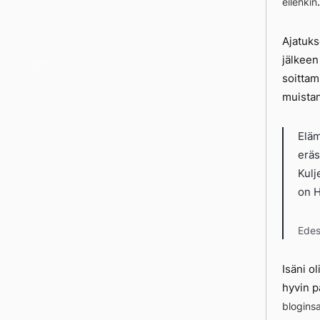
.
eilenkin
Ajatuks
Elämä
jälkeen
soittam
muistan
Eläm
eräs
Kulj
on H
Edes
Isäni o
hyvin p
blogins