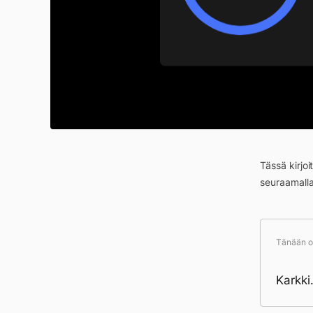
Tässä kirjo
seuraamall
Tänään ol
Karkki