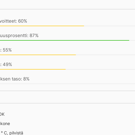
ivän saavutukset kirjoittamishetkeen (18:43) mennessä
voitteet: 60%
uusprosentti: 87%
a: 55%
a: 49%
ksen taso: 8%
 OK
äkone
° C, pilvistä