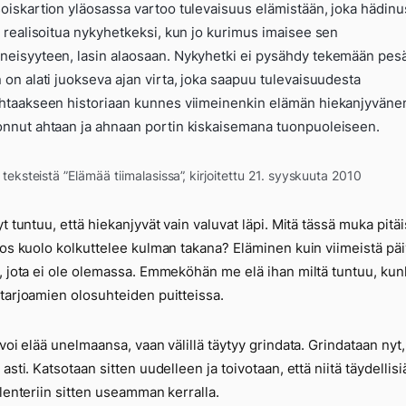
oiskartion yläosassa vartoo tulevaisuus elämistään, joka hädinu
i realisoitua nykyhetkeksi, kun jo kurimus imaisee sen
eisyyteen, lasin alaosaan. Nykyhetki ei pysähdy tekemään pes
 on alati juokseva ajan virta, joka saapuu tulevaisuudesta
htaakseen historiaan kunnes viimeinenkin elämän hiekanjyväne
nnut ahtaan ja ahnaan portin kiskaisemana tuonpuoleiseen.
 teksteistä ”Elämää tiimalasissa”, kirjoitettu 21. syyskuuta 2010
yt tuntuu, että hiekanjyvät vain valuvat läpi. Mitä tässä muka pitäi
jos kuolo kolkuttelee kulman takana? Eläminen kuin viimeistä pä
, jota ei ole olemassa. Emmeköhän me elä ihan miltä tuntuu, kun
tarjoamien olosuhteiden puitteissa.
 voi elää unelmaansa, vaan välillä täytyy grindata. Grindataan nyt,
asti. Katsotaan sitten uudelleen ja toivotaan, että niitä täydellisi
alenteriin sitten useamman kerralla.