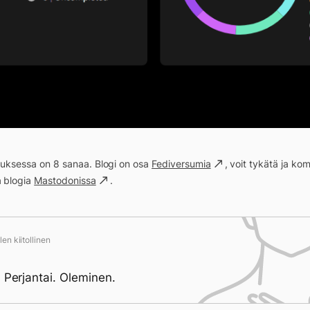
ituksessa on 8 sanaa. Blogi on osa
Fediversumia
, voit tykätä ja k
a blogia
Mastodonissa
.
en kiitollinen
. Perjantai. Oleminen.