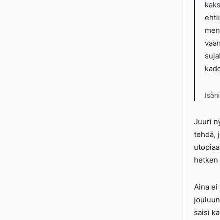
kaks
ehti
menn
vaan
suja
kado
Isäni
Juuri n
tehdä, 
utopiaa
hetken 
Aina ei
jouluun 
saisi k