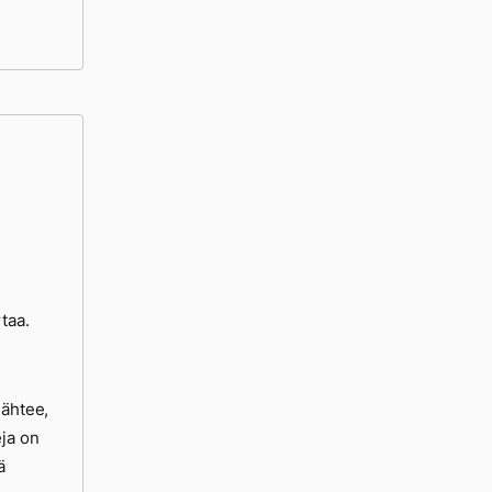
taa.
lähtee,
eja on
ä