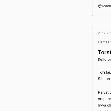
Koto
Vuosi sit
Elämää t
Torst
Kello o
Torstai
Silti on
Päivät 
on pime
hyvä ol