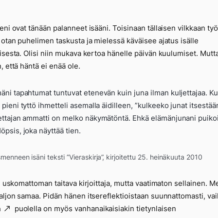
eni ovat tänään palanneet isääni. Toisinaan tällaisen vilkkaan ty
ä suurempia ajatuksia
 otan puhelimen taskusta ja mielessä käväisee ajatus isälle
isesta. Olisi niin mukava kertoa hänelle päivän kuulumiset. Mutta
, että häntä ei enää ole.
äni tapahtumat tuntuvat etenevän kuin juna ilman kuljettajaa. K
 pieni tyttö ihmetteli asemalla äidilleen, ”kulkeeko junat itsestään
ettajan ammatti on melko näkymätöntä. Ehkä elämänjunani puiko
öpsis, joka näyttää tien.
menneen isäni teksti ”Vieraskirja”, kirjoitettu 25. heinäkuuta 2010
li uskomattoman taitava kirjoittaja, mutta vaatimaton sellainen. Me
aljon samaa. Pidän hänen itsereflektioistaan suunnattomasti, va
puolella on myös vanhanaikaisiakin tietynlaisen
a