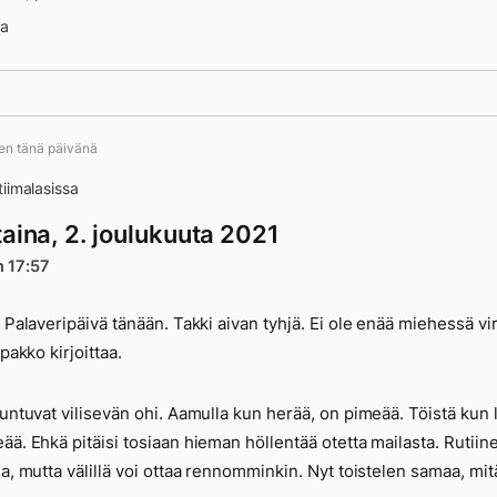
na
ten tänä päivänä
iimalasissa
aina, 2. joulukuuta 2021
n 17:57
. Palaveripäivä tänään. Takki aivan tyhjä. Ei ole enää miehessä vir
 pakko kirjoittaa.
tuntuvat vilisevän ohi. Aamulla kun herää, on pimeää. Töistä kun 
ää. Ehkä pitäisi tosiaan hieman höllentää otetta mailasta. Rutiin
la, mutta välillä voi ottaa rennomminkin. Nyt toistelen samaa, mit