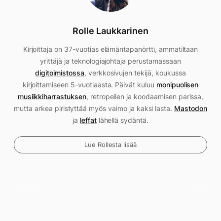
Rolle Laukkarinen
Kirjoittaja on 37-vuotias elämäntapanörtti, ammatiltaan
yrittäjä ja teknologiajohtaja perustamassaan
digitoimistossa
, verkkosivujen tekijä, koukussa
kirjoittamiseen 5-vuotiaasta. Päivät kuluu
monipuolisen
musiikkiharrastuksen
, retropelien ja koodaamisen parissa,
mutta arkea piristyttää myös vaimo ja kaksi lasta.
Mastodon
ja
leffat
lähellä sydäntä.
Lue Rollesta lisää