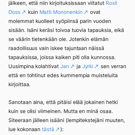
jälkeen, että niin kirjoituksissaan viitatut
Roxli
Doss
kuin
Matti Mononenkin
ovat
molemmat kuolleet syöpiinsä parin vuoden
sisään. Isäni keräsi toivoa tuovia tapauksia, eikä
se väärin tietenkään ole. Jotenkin elämän
raadollisuus vain iskee tajuntaan näissä
tapauksissa, joissa kaiken piti olla kunnossa.
Uusimpina kolahtivat
Jan
ja
Jyrki
sen verran
että en tohtinut edes kummempia muisteluita
kirjoittaa.
Sanotaan aina, että pitäisi elää jokainen hetki
kuin se olisi viimeinen. Mutta en minä osaa.
Siteeraan jälleen isääni (lempitekstejäni muuten,
lue kokonaan
tästä
):