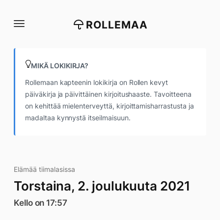
Siirry
suoraan
ROLLEMAA
sisältöön
MIKÄ LOKIKIRJA?
Rollemaan kapteenin lokikirja on Rollen kevyt
päiväkirja ja päivittäinen kirjoitushaaste. Tavoitteena
on kehittää mielenterveyttä, kirjoittamisharrastusta ja
madaltaa kynnystä itseilmaisuun.
Elämää tiimalasissa
Torstaina, 2. joulukuuta 2021
Kello on 17:57