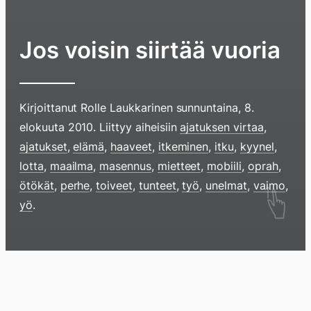
Jos voisin siirtää vuoria
Kirjoittanut
Rolle Laukkarinen
sunnuntaina, 8.
elokuuta 2010
. Liittyy aiheisiin
ajatuksen virtaa
,
ajatukset
,
elämä
,
haaveet
,
itkeminen
,
itku
,
kyynel
,
lotta
,
maailma
,
masennus
,
mietteet
,
mobiili
,
oprah
,
Hyppää
ötökät
,
perhe
,
toiveet
,
tunteet
,
työ
,
unelmat
,
vaimo
,
yö
.
sisältöö
pyyhkim
näyttöä
sormell
Blogi
Lokikirja
Arkisto
Tietoa
Kirja
ylöspäi