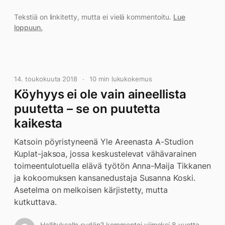
Tekstiä on linkitetty, mutta ei vielä kommentoitu.
Lue
loppuun.
14. toukokuuta 2018
10 min lukukokemus
Köyhyys ei ole vain aineellista
puutetta – se on puutetta
kaikesta
Katsoin pöyristyneenä Yle Areenasta A-Studion
Kuplat-jaksoa, jossa keskustelevat vähävarainen
toimeentulotuella elävä työtön Anna-Maija Tikkanen
ja kokoomuksen kansanedustaja Susanna Koski.
Asetelma on melkoisen kärjistetty, mutta
kutkuttava.
Hallitukselle sydän? kommentoi viimeksi 8 vuotta