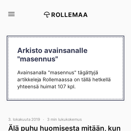
Siirry
suoraan
ROLLEMAA
sisältöön
Arkisto avainsanalle
"masennus"
Avainsanalla "masennus" tägättyjä
artikkeleja Rollemaassa on tällä hetkellä
yhteensä huimat 107 kpl.
3. lokakuuta 2019
3 min lukukokemus
Älä puhu huomisesta mitään, kun