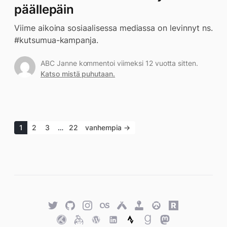
päällepäin
Viime aikoina sosiaalisessa mediassa on levinnyt ns.
#kutsumua-kampanja.
ABC Janne kommentoi viimeksi 12 vuotta sitten.
Katso mistä puhutaan.
1
2
3
…
22
vanhempia →
Twitter
GitHub
Twitter
Last.fm
Untappd
Retro
Overwatch
Rawg.io
Achievements
Trakt
Keybase
WordPress
WordPress
Strava
Goodreads
Mastodon