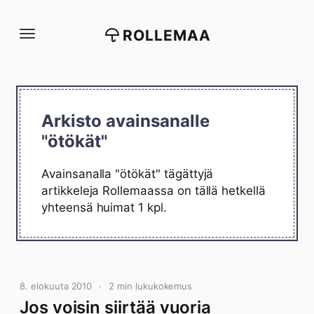
Siirry
suoraan
ROLLEMAA
sisältöön
Arkisto avainsanalle
"ötökät"
Avainsanalla "ötökät" tägättyjä
artikkeleja Rollemaassa on tällä hetkellä
yhteensä huimat 1 kpl.
8. elokuuta 2010
2 min lukukokemus
Jos voisin siirtää vuoria