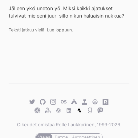
Jälleen yksi uneton yö. Miksi kaikki ajatukset
tulvivat mieleeni juuri silloin kun haluaisin nukkua?
Teksti jatkuu vielä.
Lue loppuun.
Twitter
GitHub
Twitter
Last.fm
Untappd
Retro
Overwatch
Rawg.io
Achievements
Trakt
Keybase
WordPress
WordPress
Strava
Goodreads
Mastodon
Oikeudet omistaa Rolle Laukkarinen, 1999-2026.
Vaalea
Tumma
Automaattinen