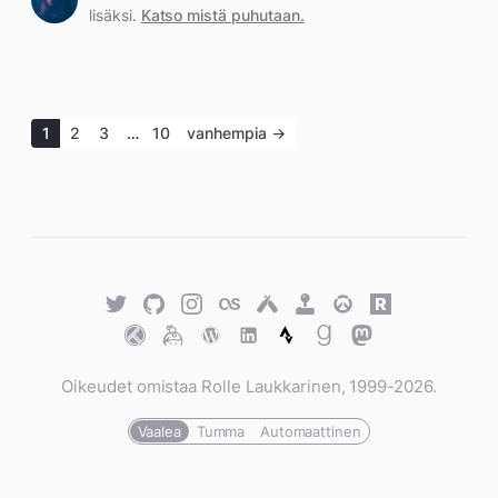
lisäksi.
Katso mistä puhutaan.
1
2
3
…
10
vanhempia →
Twitter
GitHub
Twitter
Last.fm
Untappd
Retro
Overwatch
Rawg.io
Achievements
Trakt
Keybase
WordPress
WordPress
Strava
Goodreads
Mastodon
Oikeudet omistaa Rolle Laukkarinen, 1999-2026.
Vaalea
Tumma
Automaattinen