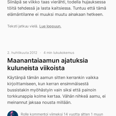
Siinäpä se viikko taas vierähti, todella hujauksessa
töitä tehdessä ja lasta kaitsiessa. Tuntuu että tämä
elämäntilanne ei muuksi muutu ainakaan hetkeen.
Teksti jatkuu vielä.
Lue loppuun.
2. huhtikuuta 2012
4 min lukukokemus
Maanantaiaamun ajatuksia
kuluneista viikoista
Käytänpä tämän aamun sitten kerrankin vaikka
kirjoittamiseen, kun kerran ensimmäisestä
bussistakin myöhästyin vain siksi että painoin
torkkunappia kolme kertaa. Vähän nihkeä aamu, ei
meinannut jaksaa nousta millään.
Rolle kommentoi viimeksi 14 vuotta sitten 1 muun