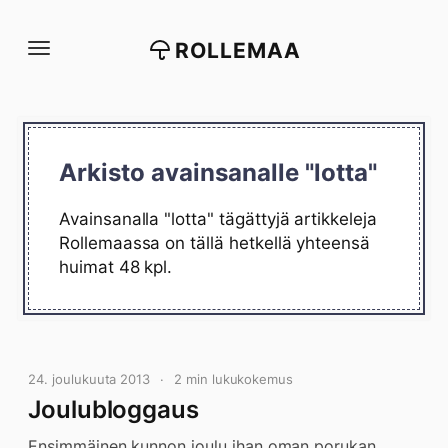
Siirry
suoraan
ROLLEMAA
sisältöön
Arkisto avainsanalle "lotta"
Avainsanalla "lotta" tägättyjä artikkeleja
Rollemaassa on tällä hetkellä yhteensä
huimat 48 kpl.
24. joulukuuta 2013
2 min lukukokemus
Joulubloggaus
Ensimmäinen kunnon joulu ihan oman porukan