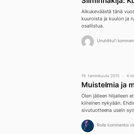
Silminnäkijä: Ku
Alkukeväästä tänä vuon
kuuroista ja kuulon ja 
osallistua.
UnuhiNuiʻi kommento
19. tammikuuta 2015
4 m
Muistelmia ja 
Olen jälleen hiljalleen
kiireinen nykyään. Ehdi
sivutuotteena usein syn
Rolle kommentoi vii