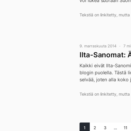
voi lukea suoraan Suom
Tekstiä on linkitetty, mutt
9. marraskuuta 2014
7 m
Ilta-Sanomat: Ä
Kaikki eivät Ilta-Sanomi
blogin puolella. Tästä 
selvää, joten alla koko 
Tekstiä on linkitetty, mutt
1
2
3
…
11