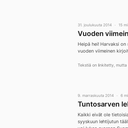
31. joulukuuta 2014
15 m
Vuoden viimei
Heipä hei! Harvaksi on
vuoden viimeinen kirjoi
Tekstiä on linkitetty, mutt
9. marraskuuta 2014
6 m
Tuntosarven leh
Kaikki eivät ole tietoi
syyskuun lehtijutun tää