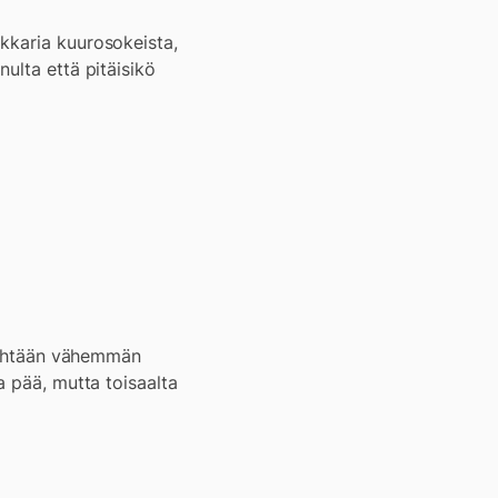
kkaria kuurosokeista,
ulta että pitäisikö
e yhtään vähemmän
a pää, mutta toisaalta