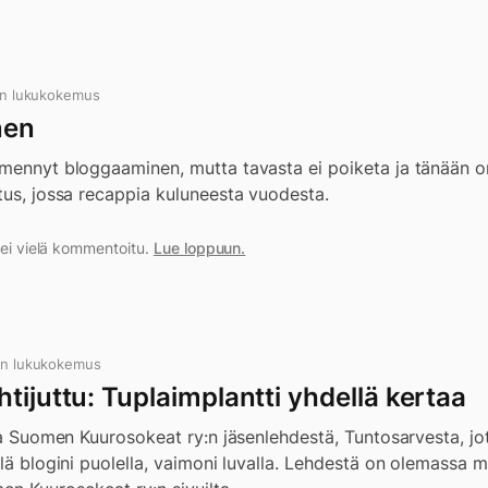
in lukukokemus
nen
 mennyt bloggaaminen, mutta tavasta ei poiketa ja tänään on
tus, jossa recappia kuluneesta vuodesta.
a ei vielä kommentoitu.
Lue loppuun.
in lukukokemus
tijuttu: Tuplaimplantti yhdellä kertaa
sia Suomen Kuurosokeat ry:n jäsenlehdestä, Tuntosarvesta, jot
llä blogini puolella, vaimoni luvalla. Lehdestä on olemassa 