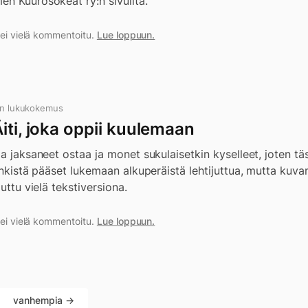
en Kuurosokeat ry:n sivuilta.
a ei vielä kommentoitu.
Lue loppuun.
in lukukokemus
iti, joka oppii kuulemaan
a jaksaneet ostaa ja monet sukulaisetkin kyselleet, joten täss
linkistä pääset lukemaan alkuperäistä lehtijuttua, mutta kuv
juttu vielä tekstiversiona.
a ei vielä kommentoitu.
Lue loppuun.
vanhempia →