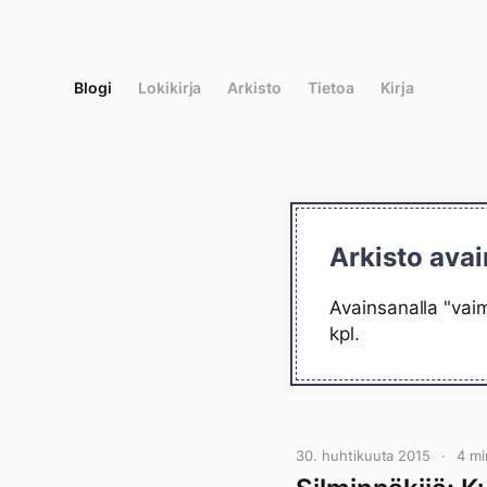
Siirry
suoraan
sisältöön
Blogi
Lokikirja
Arkisto
Tietoa
Kirja
Arkisto avai
Avainsanalla "vaim
kpl.
30. huhtikuuta 2015
4 mi