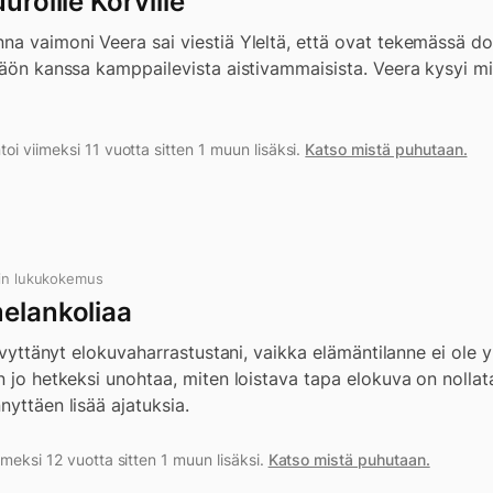
uroille Korville
na vaimoni Veera sai viestiä Yleltä, että ovat tekemässä do
näön kanssa kamppailevista aistivammaisista. Veera kysyi min
i viimeksi 11 vuotta sitten 1 muun lisäksi.
Katso mistä puhutaan.
in lukukokemus
melankoliaa
 elvyttänyt elokuvaharrastustani, vaikka elämäntilanne ei ol
n jo hetkeksi unohtaa, miten loistava tapa elokuva on nollat
nyttäen lisää ajatuksia.
meksi 12 vuotta sitten 1 muun lisäksi.
Katso mistä puhutaan.