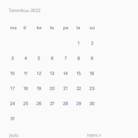
Kirjoitukset
Tammikuu 2022
kalenterissa
ma
ti
ke
to
pe
la
su
1
2
3
4
5
6
7
8
9
10
11
12
13
14
15
16
17
18
19
20
21
22
23
24
25
26
27
28
29
30
31
« joulu
helmi »