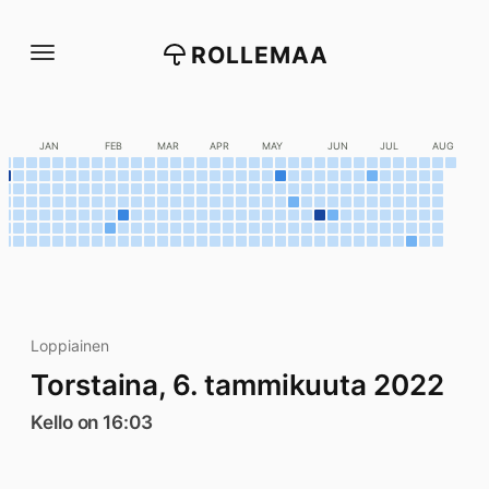
Siirry
suoraan
ROLLEMAA
sisältöön
C
JAN
FEB
MAR
APR
MAY
JUN
JUL
AUG
Loppiainen
Torstaina, 6. tammikuuta 2022
Kello on 16:03