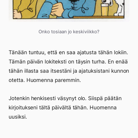
Onko tosiaan jo keskiviikko?
Tänään tuntuu, että en saa ajatusta tähän lokiin.
Tämän päivän lokiteksti on täysin turha. En enää
tähän illasta saa itsestäni ja ajatuksistani kunnon
otetta. Huomenna paremmin.
Jotenkin henkisesti väsynyt olo. Siispä päätän
kirjoitukseni tältä päivältä tähän. Huomenna
uusiksi.