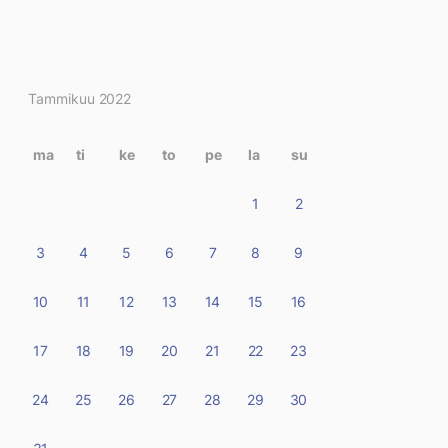
Kirjoitukset
Tammikuu 2022
kalenterissa
ma
ti
ke
to
pe
la
su
1
2
3
4
5
6
7
8
9
10
11
12
13
14
15
16
17
18
19
20
21
22
23
24
25
26
27
28
29
30