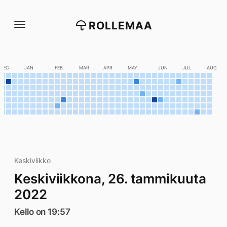
Siirry
suoraan
ROLLEMAA
sisältöön
DEC
JAN
FEB
MAR
APR
MAY
JUN
JUL
AUG
Keskiviikko
Keskiviikkona, 26. tammikuuta
2022
Kello on 19:57