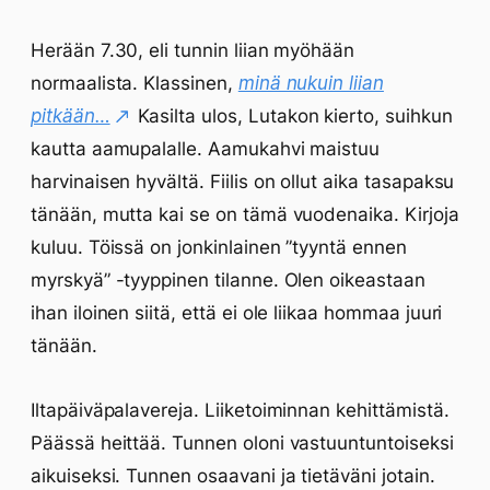
Herään 7.30, eli tunnin liian myöhään
normaalista. Klassinen,
minä nukuin liian
pitkään…
Kasilta ulos, Lutakon kierto, suihkun
kautta aamupalalle. Aamukahvi maistuu
harvinaisen hyvältä. Fiilis on ollut aika tasapaksu
tänään, mutta kai se on tämä vuodenaika. Kirjoja
kuluu. Töissä on jonkinlainen ”tyyntä ennen
myrskyä” -tyyppinen tilanne. Olen oikeastaan
ihan iloinen siitä, että ei ole liikaa hommaa juuri
tänään.
Iltapäiväpalavereja. Liiketoiminnan kehittämistä.
Päässä heittää. Tunnen oloni vastuuntuntoiseksi
aikuiseksi. Tunnen osaavani ja tietäväni jotain.