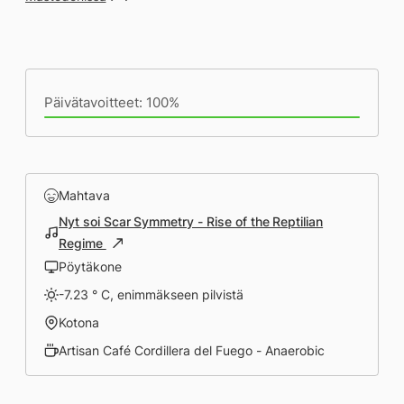
Päivän saavutukset kirjoittamishetkeen
(16:03) mennessä
Päivätavoitteet: 100%
Mahtava
Nyt soi Scar Symmetry - Rise of the Reptilian
Regime
Pöytäkone
-7.23 ° C, enimmäkseen pilvistä
Kotona
Artisan Café Cordillera del Fuego - Anaerobic