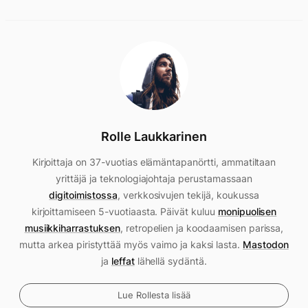
Rolle Laukkarinen
Kirjoittaja on 37-vuotias elämäntapanörtti, ammatiltaan
yrittäjä ja teknologiajohtaja perustamassaan
digitoimistossa
, verkkosivujen tekijä, koukussa
kirjoittamiseen 5-vuotiaasta. Päivät kuluu
monipuolisen
musiikkiharrastuksen
, retropelien ja koodaamisen parissa,
mutta arkea piristyttää myös vaimo ja kaksi lasta.
Mastodon
ja
leffat
lähellä sydäntä.
Lue Rollesta lisää