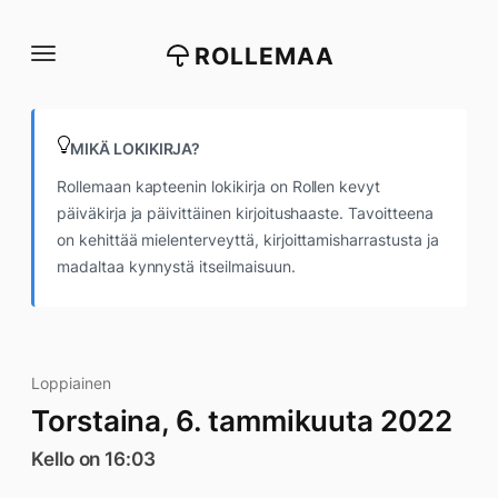
Siirry
suoraan
ROLLEMAA
sisältöön
MIKÄ LOKIKIRJA?
Rollemaan kapteenin lokikirja on Rollen kevyt
päiväkirja ja päivittäinen kirjoitushaaste. Tavoitteena
on kehittää mielenterveyttä, kirjoittamisharrastusta ja
madaltaa kynnystä itseilmaisuun.
Loppiainen
Torstaina, 6. tammikuuta 2022
Kello on 16:03