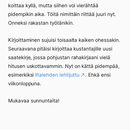
koittaa kyllä, mutta siihen voi vierähtää
pidempikin aika. Töitä nimittäin riittää juuri nyt.
Onneksi rakastan työtänikin.
Kirjoittaminen sujuisi toisaalta kaiken ohessakin.
Seuraavana pitäisi kirjoittaa kustantajille uusi
saatekirje, jossa pohjustan rahakirjaani vielä
hitusen uskottavammin. Nyt on kättä pidempää,
esimerkiksi
Iltalehden lehtijuttu
. Ehkä ensi
viikonloppuna.
Mukavaa sunnuntaita!