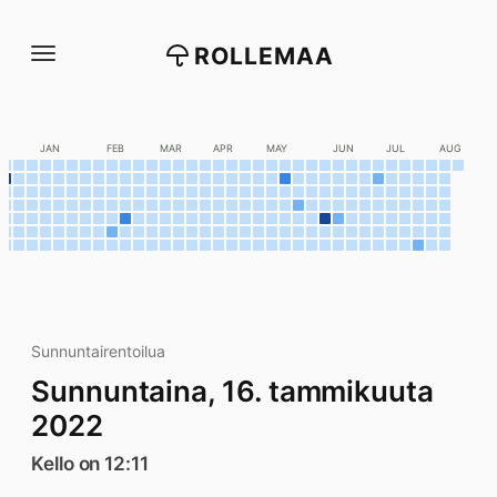
Siirry
suoraan
ROLLEMAA
sisältöön
C
JAN
FEB
MAR
APR
MAY
JUN
JUL
AUG
Sunnuntairentoilua
Sunnuntaina, 16. tammikuuta
2022
Kello on 12:11