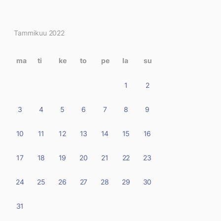
Kirjoitukset
Tammikuu 2022
kalenterissa
ma
ti
ke
to
pe
la
su
1
2
3
4
5
6
7
8
9
10
11
12
13
14
15
16
17
18
19
20
21
22
23
24
25
26
27
28
29
30
31