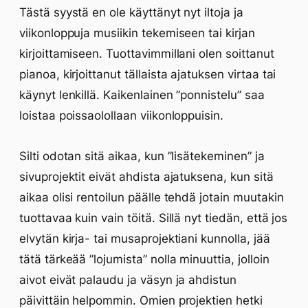
Tästä syystä en ole käyttänyt nyt iltoja ja
viikonloppuja musiikin tekemiseen tai kirjan
kirjoittamiseen. Tuottavimmillani olen soittanut
pianoa, kirjoittanut tällaista ajatuksen virtaa tai
käynyt lenkillä. Kaikenlainen ”ponnistelu” saa
loistaa poissaolollaan viikonloppuisin.
Silti odotan sitä aikaa, kun ”lisätekeminen” ja
sivuprojektit eivät ahdista ajatuksena, kun sitä
aikaa olisi rentoilun päälle tehdä jotain muutakin
tuottavaa kuin vain töitä. Sillä nyt tiedän, että jos
elvytän kirja- tai musaprojektiani kunnolla, jää
tätä tärkeää ”lojumista” nolla minuuttia, jolloin
aivot eivät palaudu ja väsyn ja ahdistun
päivittäin helpommin. Omien projektien hetki