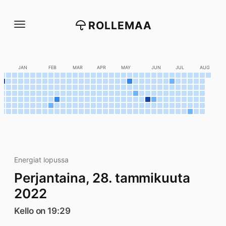
Siirry
suoraan
ROLLEMAA
sisältöön
C
JAN
FEB
MAR
APR
MAY
JUN
JUL
AUG
Energiat lopussa
Perjantaina, 28. tammikuuta
2022
Kello on 19:29