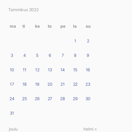
Kirjoitukset
Tammikuu 2022
kalenterissa
ma
ti
ke
to
pe
la
su
1
2
3
4
5
6
7
8
9
10
11
12
13
14
15
16
17
18
19
20
21
22
23
24
25
26
27
28
29
30
31
« joulu
helmi »