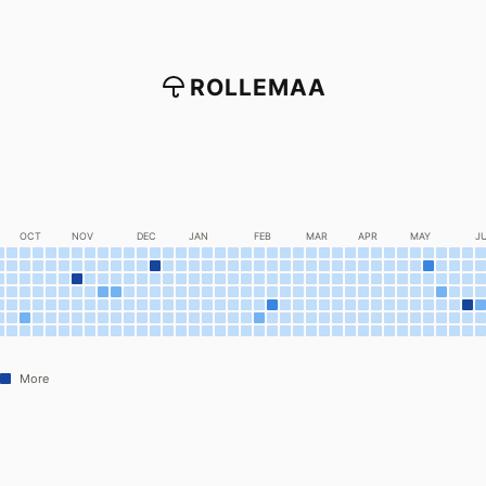
ROLLEMAA
OCT
NOV
DEC
JAN
FEB
MAR
APR
MAY
J
More