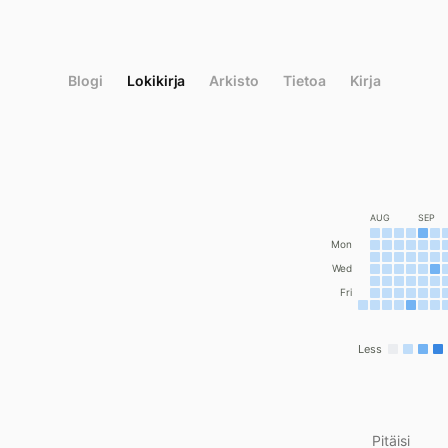
Siirry
suoraan
sisältöön
Blogi
Lokikirja
Arkisto
Tietoa
Kirja
AUG
SEP
Mon
Wed
Fri
Less
Pitäisi