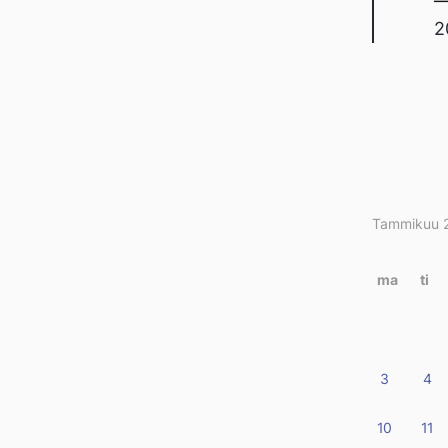
—
2
Tammikuu 
Kirjo
kalen
ma
ti
3
4
10
11