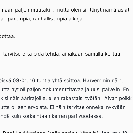
armaan paljon muutakin, mutta olen siirtänyt nämä asiat
n parempia, rauhallisempia aikoja.
dottaa.
i tarvitse eikä pidä tehdä, ainakaan samalla kertaa.
öissä 09-01. 16 tuntia yhtä soittoa. Harvemmin näin,
utta nyt oli paljon dokumentoitavaa ja uusi palvelin. En
ekisi näin äärirajoille, ellen rakastaisi työtäni. Aivan poikki
utta oli sen arvoista. Ei näin tarvitse onneksi nykyään
ehdä kuin korkeintaan kerran pari vuodessa.