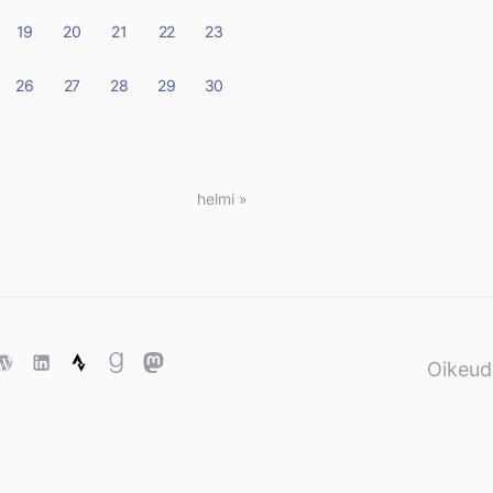
19
20
21
22
23
26
27
28
29
30
helmi »
ase
WordPress
WordPress
Strava
Goodreads
Mastodon
Oikeud