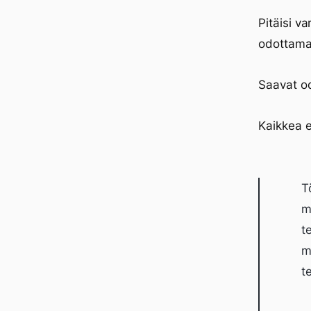
Pitäisi v
odottamaa
Saavat o
Kaikkea e
T
m
t
m
t