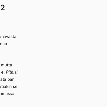
22
kanavasta
inaa
, mutta
lle.
Pitäisi
ata pari
atiakin se
somassa