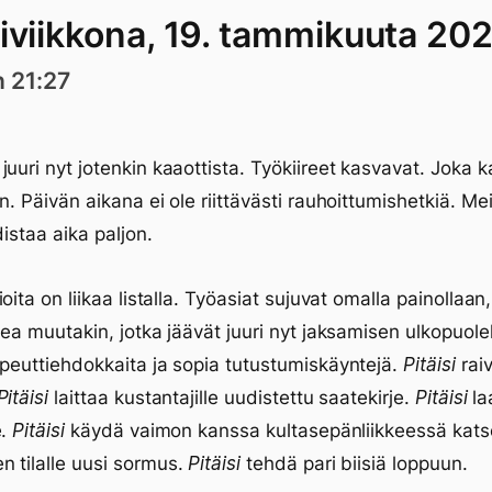
iviikkona, 19. tammikuuta 20
n 21:27
juuri nyt jotenkin kaaottista. Työkiireet kasvavat. Joka 
an. Päivän aikana ei ole riittävästi rauhoittumishetkiä. Me
distaa aika paljon.
ioita on liikaa listalla. Työasiat sujuvat omalla painollaan
kkea muutakin, jotka jäävät juuri nyt jaksamisen ulkopuole
apeuttiehdokkaita ja sopia tutustumiskäyntejä.
Pitäisi
raiv
Pitäisi
laittaa kustantajille uudistettu saatekirje.
Pitäisi
la
e.
Pitäisi
käydä vaimon kanssa kultasepänliikkeessä kat
 tilalle uusi sormus.
Pitäisi
tehdä pari biisiä loppuun.