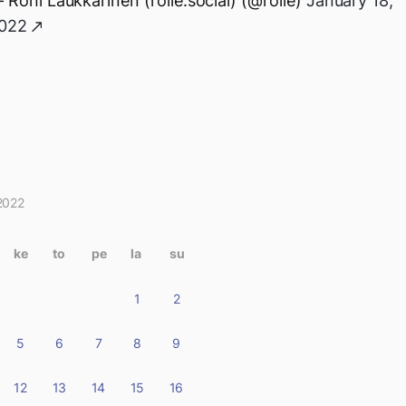
 Roni Laukkarinen (rolle.social) (@rolle)
January 18,
022
2022
itukset
terissa
ke
to
pe
la
su
1
2
5
6
7
8
9
12
13
14
15
16