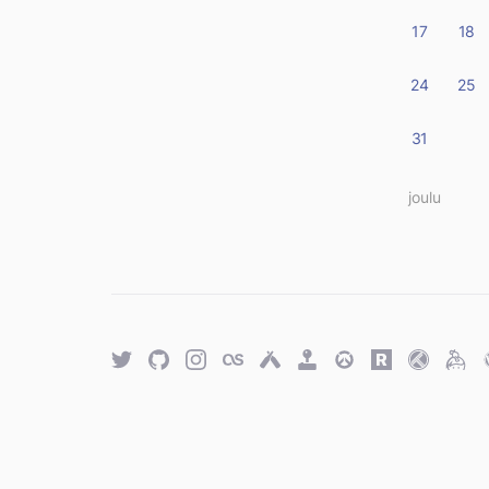
17
18
24
25
31
« joulu
Twitter
GitHub
Twitter
Last.fm
Untappd
Retro
Overwatch
Rawg.io
Trakt
Keyb
Achievements