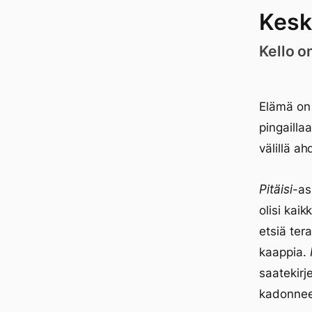
Kesk
Kello o
Elämä on 
pingailla
välillä ah
Pitäisi
-as
olisi kai
etsiä ter
kaappia.
saatekirj
kadonneen