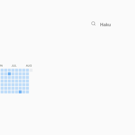
Haku
UN
JUL
AUG