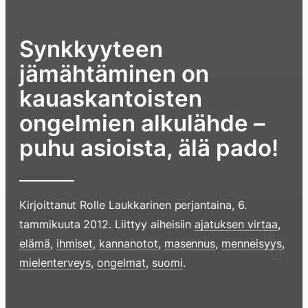
Synkkyyteen
jämähtäminen on
kauaskantoisten
ongelmien alkulähde –
puhu asioista, älä pado!
Kirjoittanut
Rolle Laukkarinen
perjantaina, 6.
tammikuuta 2012
. Liittyy aiheisiin
ajatuksen virtaa
,
Hyppää
elämä
,
ihmiset
,
kannanotot
,
masennus
,
menneisyys
,
sisältöö
mielenterveys
,
ongelmat
,
suomi
.
pyyhkim
näyttöä