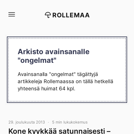
Siirry
suoraan
ROLLEMAA
sisältöön
Arkisto avainsanalle
"ongelmat"
Avainsanalla "ongelmat" tägättyjä
artikkeleja Rollemaassa on tällä hetkellä
yhteensä huimat 64 kpl.
29. joulukuuta 2013
5 min lukukokemus
Kone kyykkää satunnaisesti –