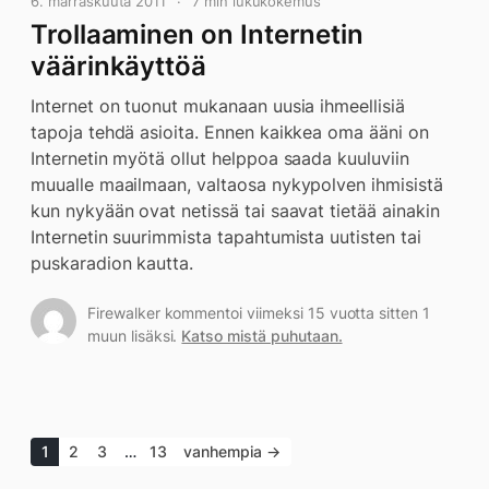
6. marraskuuta 2011
7 min lukukokemus
Trollaaminen on Internetin
väärinkäyttöä
Internet on tuonut mukanaan uusia ihmeellisiä
tapoja tehdä asioita. Ennen kaikkea oma ääni on
Internetin myötä ollut helppoa saada kuuluviin
muualle maailmaan, valtaosa nykypolven ihmisistä
kun nykyään ovat netissä tai saavat tietää ainakin
Internetin suurimmista tapahtumista uutisten tai
puskaradion kautta.
Firewalker kommentoi viimeksi 15 vuotta sitten 1
muun lisäksi.
Katso mistä puhutaan.
1
2
3
…
13
vanhempia →