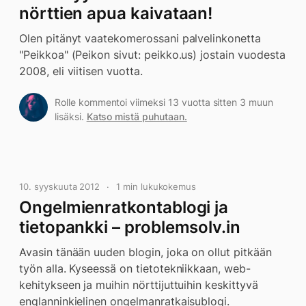
nörttien apua kaivataan!
Olen pitänyt vaatekomerossani palvelinkonetta
"Peikkoa" (Peikon sivut: peikko.us) jostain vuodesta
2008, eli viitisen vuotta.
Rolle kommentoi viimeksi 13 vuotta sitten 3 muun
lisäksi.
Katso mistä puhutaan.
10. syyskuuta 2012
1 min lukukokemus
Ongelmienratkontablogi ja
tietopankki – problemsolv.in
Avasin tänään uuden blogin, joka on ollut pitkään
työn alla. Kyseessä on tietotekniikkaan, web-
kehitykseen ja muihin nörttijuttuihin keskittyvä
englanninkielinen ongelmanratkaisublogi.