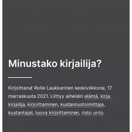
Minustako kirjailija?
Kirjoittanut
Rolle Laukkarinen
keskiviikkona, 17.
marraskuuta 2021
. Liittyy aiheisiin
elämä
,
kirja
,
kirjailija
,
kirjoittaminen
,
kustannustoimittaja
,
kustantajat
,
luova kirjoittaminen
,
risto urrio
.
Hyppää
sisältöö