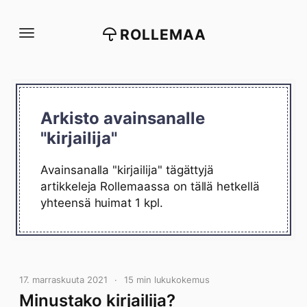
Siirry
suoraan
ROLLEMAA
sisältöön
Arkisto avainsanalle
"kirjailija"
Avainsanalla "kirjailija" tägättyjä
artikkeleja Rollemaassa on tällä hetkellä
yhteensä huimat 1 kpl.
17. marraskuuta 2021
15 min lukukokemus
Minustako kirjailija?