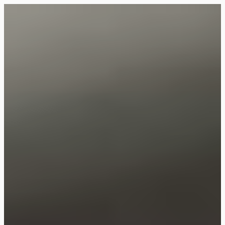
Siirry
suoraan
Rollemaa
sisältöön