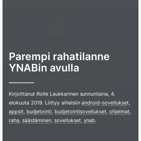
Parempi rahatilanne
YNABin avulla
Kirjoittanut
Rolle Laukkarinen
sunnuntaina, 4.
elokuuta 2019
. Liittyy aiheisiin
android-sovellukset
,
Hyppää
appsit
,
budjetointi
,
budjetointisovellukset
,
ohjelmat
,
sisältöö
raha
,
säästäminen
,
sovellukset
,
ynab
.
pyyhkim
näyttöä