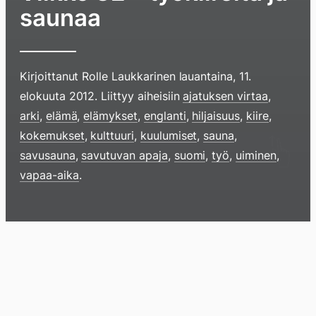
saunaa
Kirjoittanut
Rolle Laukkarinen
lauantaina, 11.
elokuuta 2012
. Liittyy aiheisiin
ajatuksen virtaa
,
arki
,
elämä
,
elämykset
,
englanti
,
hiljaisuus
,
kiire
,
kokemukset
,
kulttuuri
,
kuulumiset
,
sauna
,
savusauna
,
savutuvan apaja
,
suomi
,
työ
,
uiminen
,
vapaa-aika
.
Hyppää
sisältöö
pyyhkim
Blogi
Lokikirja
Arkisto
Tietoa
Kirja
näyttöä
sormell
ylöspäi