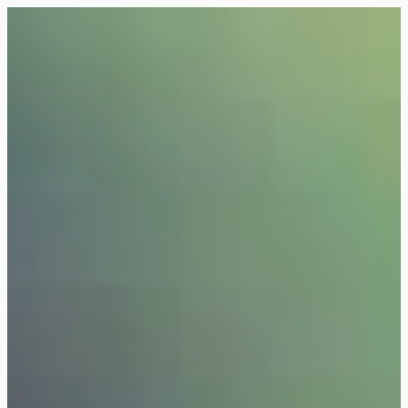
Siirry
suoraan
Rollemaa
sisältöön