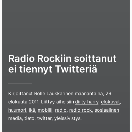
Radio Rockiin soittanut
ei tiennyt Twitteriä
Kirjoittanut
Rolle Laukkarinen
maanantaina, 29.
elokuuta 2011
. Liittyy aiheisiin
dirty harry
,
elokuvat
,
huumori
,
ikä
,
mobiili
,
radio
,
radio rock
,
sosiaalinen
media
,
tieto
,
twitter
,
yleissivistys
.
Hyppää
sisältöö