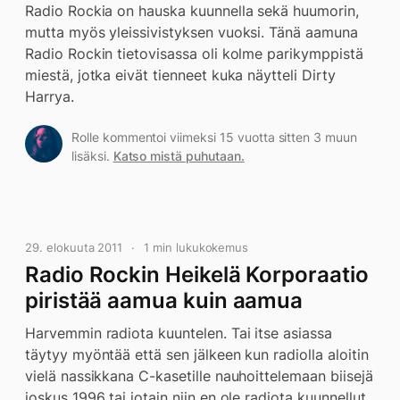
Radio Rockia on hauska kuunnella sekä huumorin,
mutta myös yleissivistyksen vuoksi. Tänä aamuna
Radio Rockin tietovisassa oli kolme parikymppistä
miestä, jotka eivät tienneet kuka näytteli Dirty
Harrya.
Rolle kommentoi viimeksi 15 vuotta sitten 3 muun
lisäksi.
Katso mistä puhutaan.
29. elokuuta 2011
1 min lukukokemus
Radio Rockin Heikelä Korporaatio
piristää aamua kuin aamua
Harvemmin radiota kuuntelen. Tai itse asiassa
täytyy myöntää että sen jälkeen kun radiolla aloitin
vielä nassikkana C-kasetille nauhoittelemaan biisejä
joskus 1996 tai jotain niin en ole radiota kuunnellut.