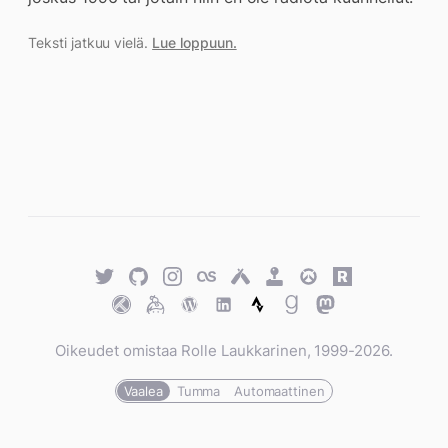
Teksti jatkuu vielä.
Lue loppuun.
Twitter
GitHub
Twitter
Last.fm
Untappd
Retro
Overwatch
Rawg.io
Achievements
Trakt
Keybase
WordPress
WordPress
Strava
Goodreads
Mastodon
Oikeudet omistaa Rolle Laukkarinen, 1999-2026.
Vaalea
Tumma
Automaattinen