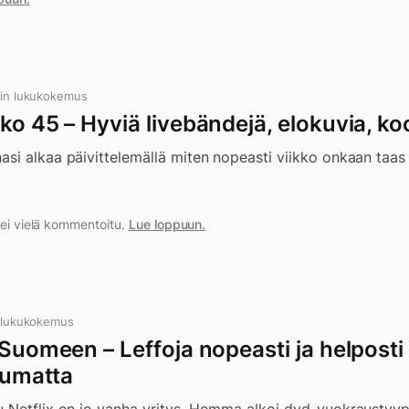
in lukukokemus
ko 45 – Hyviä livebändejä, elokuvia, k
si alkaa päivittelemällä miten nopeasti viikko onkaan taa
a ei vielä kommentoitu.
Lue loppuun.
 lukukokemus
 Suomeen – Leffoja nopeasti ja helposti l
ppumatta