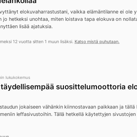
melankoliaa
 elvyttänyt elokuvaharrastustani, vaikka elämäntilanne ei ol
n jo hetkeksi unohtaa, miten loistava tapa elokuva on nollat
nyttäen lisää ajatuksia.
meksi 12 vuotta sitten 1 muun lisäksi.
Katso mistä puhutaan.
min lukukokemus
– täydellisempää suosittelumoottoria el
 listaudun jokaiseen vähänkin kiinnostavaan paikkaan ja tällä 
meniin leffasivustoihin. Tällä hetkellä käytettyjen sivustojen 
puun.