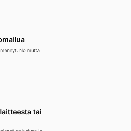
oomailua
s mennyt. No mutta
aitteesta tai