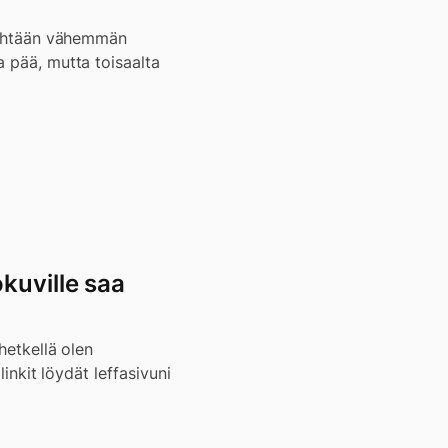
e yhtään vähemmän
a pää, mutta toisaalta
okuville saa
hetkellä olen
linkit löydät leffasivuni