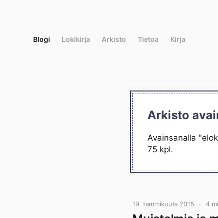
Siirry
suoraan
sisältöön
Blogi
Lokikirja
Arkisto
Tietoa
Kirja
Arkisto avai
Avainsanalla "elok
75 kpl.
19. tammikuuta 2015
4 m