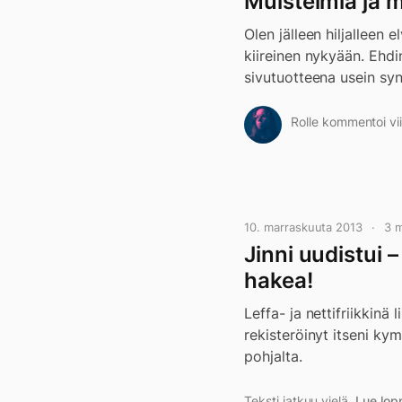
Muistelmia ja 
Olen jälleen hiljalleen
kiireinen nykyään. Ehdi
sivutuotteena usein syn
Rolle kommentoi vii
10. marraskuuta 2013
3 
Jinni uudistui 
hakea!
Leffa- ja nettifriikkinä
rekisteröinyt itseni kym
pohjalta.
Teksti jatkuu vielä.
Lue lop