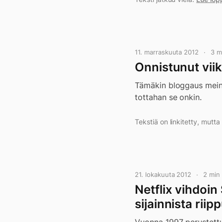
11. marraskuuta 2012
3 m
Onnistunut viik
Tämäkin bloggaus meina
tottahan se onkin.
Tekstiä on linkitetty, mutt
21. lokakuuta 2012
2 min
Netflix vihdoin
sijainnista rii