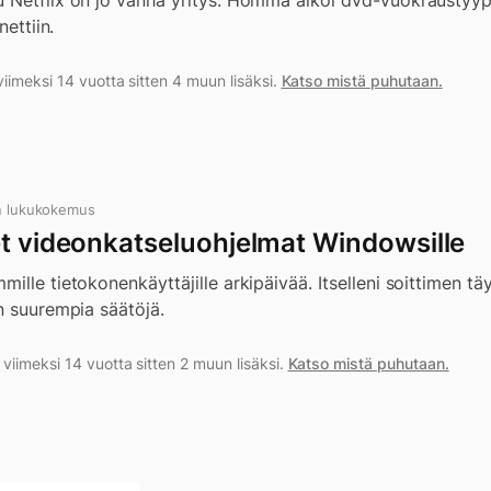
 Netflix on jo vanha yritys. Homma alkoi dvd-vuokraustyyp
nettiin.
iimeksi 14 vuotta sitten 4 muun lisäksi.
Katso mistä puhutaan.
n lukukokemus
et videonkatseluohjelmat Windowsille
lle tietokonenkäyttäjille arkipäivää. Itselleni soittimen täy
n suurempia säätöjä.
iimeksi 14 vuotta sitten 2 muun lisäksi.
Katso mistä puhutaan.