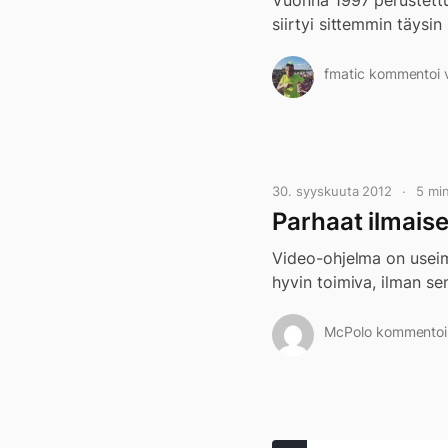
Vuonna 1997 perustettu
siirtyi sittemmin täysin 
fmatic kommentoi v
30. syyskuuta 2012
5 mi
Parhaat ilmais
Video-ohjelma on useimmi
hyvin toimiva, ilman se
McPolo kommentoi v