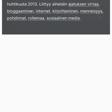
huhtikuuta 2013
. Liittyy aiheisiin
ajatuksen virtaa
,
Hyppää
bloggaaminen
,
internet
,
kirjoittaminen
,
menneisyys
,
sisältöö
pohdinnat
,
rollemaa
,
sosiaalinen media
.
pyyhkim
näyttöä
sormell
Blogi
Lokikirja
Arkisto
Tietoa
Kirja
ylöspäi
tai
klikkaam
tästä
Arkistomatskua
Otathan huomioon, että tämä on yli
13
vuotta vanha
artikkeli, joten sisältö ei